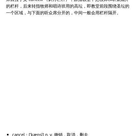
的栏杆，后来转指牧师和唱诗班用的高坛，即教堂前段围绕圣坛的
一个区域，与下面的听众席分开的，中间一般会用栏杆隔开。
cancel：['kænsl] n. v. 撤销，取消，删去