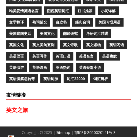
唯美爱情英语名言
图说英语词汇
好书推荐
小词详解
文学翻译
熟词僻义
白皮书
经典台词
美国习惯用语
美国建国史话
美国文化
翻译研究
考研词汇精讲
英国文化
英文美句五则
英文诗歌
英文读物
英语习语
英语俚语
英语写作
英语口语
英语名言
英语幽默
英语演讲
英语漫画
英语热词
英语短篇小说
英语脑筋急转弯
英语词源
词汇22000
词汇辨析
友情链接
英文之旅
Copyright © 2025 |
Sitemap
|
鄂ICP备2020020141号-3