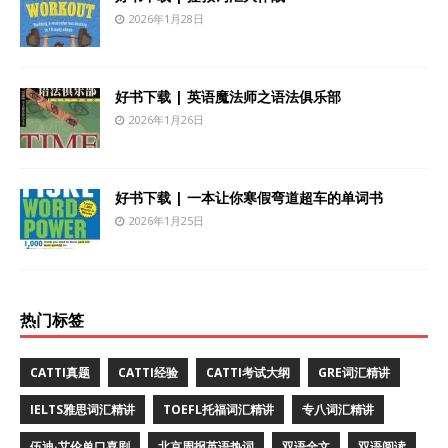
2026年1月28日
好书下载 | 英语魔法师之语法俱乐部
2026年1月26日
好书下载 | 一本让你寒假弯道超车的单词书
2026年1月25日
热门标签
CATTI真题
CATTI经验
CATTI考试大纲
GRE词汇精讲
IELTS雅思词汇精讲
TOEFL托福词汇精讲
专八词汇精讲
伍迪·艾伦单口喜剧
北京周报英语热词
双语全文
双语阅读