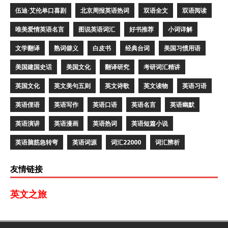
伍迪·艾伦单口喜剧
北京周报英语热词
双语全文
双语阅读
唯美爱情英语名言
图说英语词汇
好书推荐
小词详解
文学翻译
熟词僻义
白皮书
经典台词
美国习惯用语
美国建国史话
美国文化
翻译研究
考研词汇精讲
英国文化
英文美句五则
英文诗歌
英文读物
英语习语
英语俚语
英语写作
英语口语
英语名言
英语幽默
英语演讲
英语漫画
英语热词
英语短篇小说
英语脑筋急转弯
英语词源
词汇22000
词汇辨析
友情链接
英文之旅