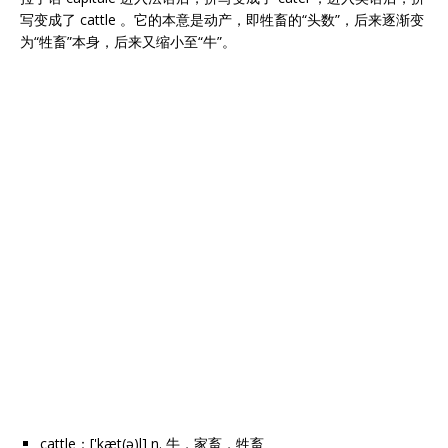
写变成了 cattle 。它的本意是动产，即牲畜的“头数”，后来逐渐变
为“牲畜”本身，后来又缩小至“牛”。
cattle：['kæt(ə)l] n. 牛，家畜，牲畜