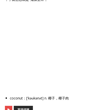
coconut：['kəʊkənʌt] n. 椰子，椰子肉
英语词源