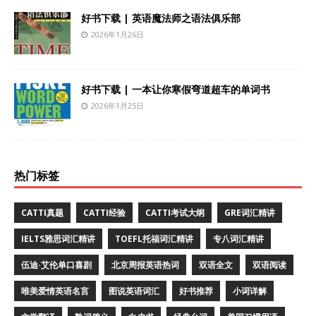
好书下载 | 英语魔法师之语法俱乐部
2026年1月26日
好书下载 | 一本让你寒假弯道超车的单词书
2026年1月25日
热门标签
CATTI真题
CATTI经验
CATTI考试大纲
GRE词汇精讲
IELTS雅思词汇精讲
TOEFL托福词汇精讲
专八词汇精讲
伍迪·艾伦单口喜剧
北京周报英语热词
双语全文
双语阅读
唯美爱情英语名言
图说英语词汇
好书推荐
小词详解