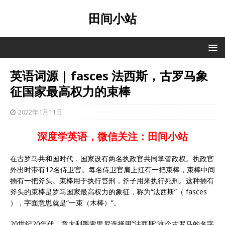
田间小站
英语词源 | fasces 法西斯，古罗马象
征国家最高权力的束棒
2022年1月11日
深度学英语，微信关注：田间小站
在古罗马共和国时代，国家设有两名执政官共同掌管政权。执政官
外出时带有12名侍卫官。每名侍卫官肩上扛有一把束棒，束棒中间
插有一把斧头。束棒用于执行笞刑，斧子用来执行死刑。这种插有
斧头的束棒是罗马国家最高权力的象征，称为“法西斯”（ fasces
），字面意思就是“一束（木棒）”。
20世纪20年代，意大利墨索里尼选择用“法西斯”这个古罗马的名字