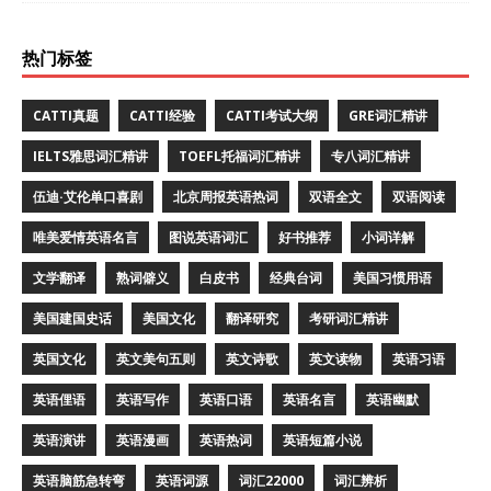
热门标签
CATTI真题
CATTI经验
CATTI考试大纲
GRE词汇精讲
IELTS雅思词汇精讲
TOEFL托福词汇精讲
专八词汇精讲
伍迪·艾伦单口喜剧
北京周报英语热词
双语全文
双语阅读
唯美爱情英语名言
图说英语词汇
好书推荐
小词详解
文学翻译
熟词僻义
白皮书
经典台词
美国习惯用语
美国建国史话
美国文化
翻译研究
考研词汇精讲
英国文化
英文美句五则
英文诗歌
英文读物
英语习语
英语俚语
英语写作
英语口语
英语名言
英语幽默
英语演讲
英语漫画
英语热词
英语短篇小说
英语脑筋急转弯
英语词源
词汇22000
词汇辨析