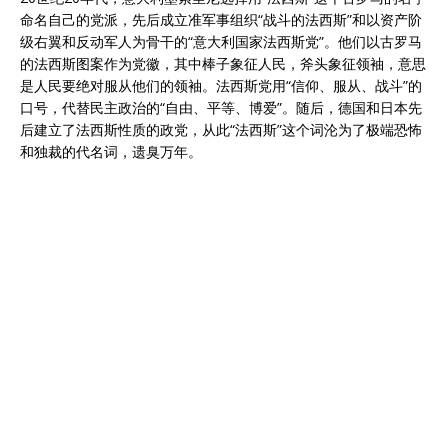
命名自己的党派，先后成立准军事组织“战斗的法西斯”和以资产阶
级右翼和反动军人为骨干的“意大利国家法西斯党”。他们以古罗马
的法西斯图案作为党徽，其中棒子象征人民，斧头象征领袖，意思
是人民要绝对服从他们的领袖。法西斯党用“信仰、服从、战斗”的
口号，代替民主政治的“自由、平等、博爱”。随后，德国和日本先
后建立了法西斯性质的政党，从此“法西斯”这个词沦为了极端恐怖
和独裁的代名词，遗臭万年。