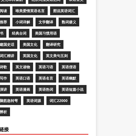
阅读
唯美爱情英语名言
图说英语词汇
推荐
小词详解
文学翻译
熟词僻义
书
经典台词
美国习惯用语
建国史话
美国文化
翻译研究
词汇精讲
英国文化
英文美句五则
诗歌
英文读物
英语习语
英语俚语
写作
英语口语
英语名言
英语幽默
演讲
英语漫画
英语热词
英语短篇小说
脑筋急转弯
英语词源
词汇22000
辨析
链接