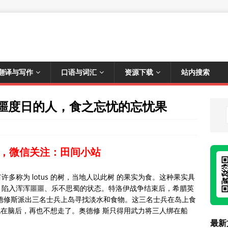
翻译与写作
口语与词汇
资源下载
站内搜索
ter 浑噩度日的人，食之忘忧的忘忧果
，微信关注：田间小站
多称为 lotus 的树，当地人以此树 的果实为食。这种果实具
，陷入浑浑噩噩、乐不思蜀的状态。特洛伊战争结束后，希腊英
德修斯派出三名士兵上岛寻找淡水和食物。这三名士兵在岛上食
事情抛在脑后，再也不想走了。奥德修 斯只得用武力将三人绑在船
最新