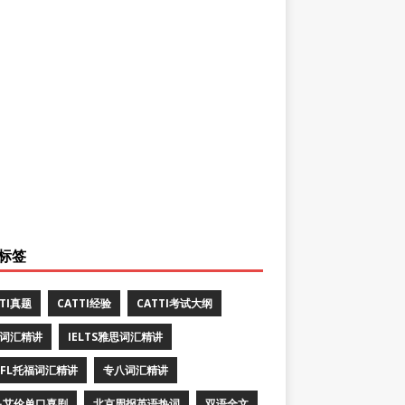
标签
TTI真题
CATTI经验
CATTI考试大纲
E词汇精讲
IELTS雅思词汇精讲
EFL托福词汇精讲
专八词汇精讲
·艾伦单口喜剧
北京周报英语热词
双语全文