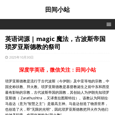
田间小站
英语词源 | magic 魔法，古波斯帝国
琐罗亚斯德教的祭司
2025年10月30日
深度学英语，微信关注：田间小站
琐罗亚斯德教是流行于古代波斯（今伊朗）及中亚等地的宗教，中
国史称祆教、拜火教。琐罗亚斯德教是基督教诞生之前中东和西亚
最有影响的宗教，古代波斯帝国的国教，其创始人为伊朗先知琐罗
亚斯德（ Zarathushtra ，又译查拉图斯特拉）。该教认为阿胡拉·
马兹达（意为“智慧之主”）是最高主神。马兹达创造了物质世界，
也创造了火，即“无限的光明”，因此琐罗亚斯德教把拜火作为他们
的神圣职责，也因此被称为“拜火教”。