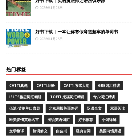
好书下载 | 英语魔法师之语法俱乐部
2026年1月26日
好书下载 | 一本让你寒假弯道超车的单词书
2026年1月25日
热门标签
CATTI真题
CATTI经验
CATTI考试大纲
GRE词汇精讲
IELTS雅思词汇精讲
TOEFL托福词汇精讲
专八词汇精讲
伍迪·艾伦单口喜剧
北京周报英语热词
双语全文
双语阅读
唯美爱情英语名言
图说英语词汇
好书推荐
小词详解
文学翻译
熟词僻义
白皮书
经典台词
美国习惯用语