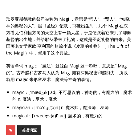
琐罗亚斯德教的祭司被称为 Magi ，意思是“哲人”、“贤人”、“知晓
神的奥秘的人”。据《圣经》记载，耶稣出生时，几个 Magi 在东
方看见伯利恒方向的天空上有一颗大星，于是便跟着它来到了耶稣
基督的出生地，并给耶稣带来了礼物，这就是圣诞礼物的由来。美
国著名文学家欧·亨利写的短篇小说《麦琪的礼物》（ The Gift of
the Magi ）中，就用了这个典故。
英语单词 magic （魔法）就源自 Magi 这一称呼，意思是“ Magi
的”。古希腊和古罗马人认为 Magi 拥有深奥秘密和超能力，所以
就用 magic 来形容巫术、魔法等神奇的事情。
magic：['mædʒɪk] adj. 不可思议的，神奇的，有魔力的，魔术
的 n. 魔法，巫术，魔术
magician：[mə'dʒɪʃ(ə)n] n. 魔术师，魔法师，巫师
magical：['mædʒɪk(ə)l] adj. 魔术的，有魔力的
英语词源