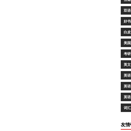
双语
好书
白皮
美国
考研
英文
英语
英语
英语
词汇
友情