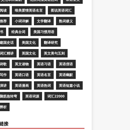
阅读
唯美爱情英语名言
图说英语词汇
推荐
小词详解
文学翻译
熟词僻义
书
经典台词
美国习惯用语
建国史话
美国文化
翻译研究
词汇精讲
英国文化
英文美句五则
诗歌
英文读物
英语习语
英语俚语
写作
英语口语
英语名言
英语幽默
演讲
英语漫画
英语热词
英语短篇小说
脑筋急转弯
英语词源
词汇22000
辨析
链接