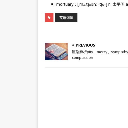
mortuary：['mɔːtjʊərɪ; -tʃʊ-] n. 太
英语词源
PREVIOUS
区别辨析pity、mercy、sympath
compassion