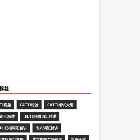
标签
TTI真题
CATTI经验
CATTI考试大纲
E词汇精讲
IELTS雅思词汇精讲
EFL托福词汇精讲
专八词汇精讲
·艾伦单口喜剧
北京周报英语热词
双语全文