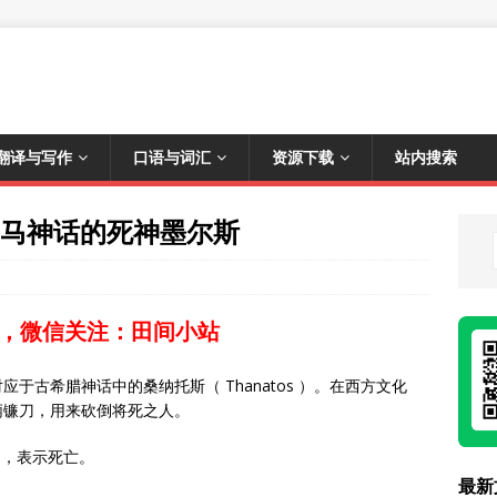
翻译与写作
口语与词汇
资源下载
站内搜索
亡，罗马神话的死神墨尔斯
，微信关注：田间小站
应于古希腊神话中的桑纳托斯（ Thanatos ）。在西方文化
柄镰刀，用来砍倒将死之人。
t ，表示死亡。
最新