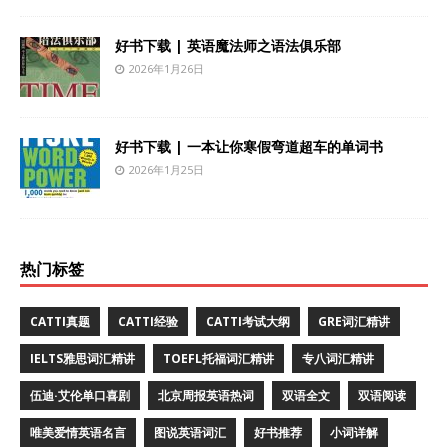
好书下载 | 英语魔法师之语法俱乐部
2026年1月26日
好书下载 | 一本让你寒假弯道超车的单词书
2026年1月25日
热门标签
CATTI真题
CATTI经验
CATTI考试大纲
GRE词汇精讲
IELTS雅思词汇精讲
TOEFL托福词汇精讲
专八词汇精讲
伍迪·艾伦单口喜剧
北京周报英语热词
双语全文
双语阅读
唯美爱情英语名言
图说英语词汇
好书推荐
小词详解