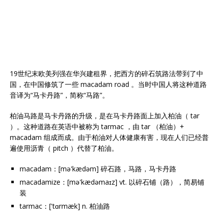
19世纪末欧美列强在华兴建租界，把西方的碎石筑路法带到了中
国，在中国修筑了一些 macadam road 。当时中国人将这种道路
音译为“马卡丹路”，简称“马路”。
柏油马路是马卡丹路的升级，是在马卡丹路面上加入柏油（ tar
）。这种道路在英语中被称为 tarmac ，由 tar （柏油）+
macadam 组成而成。由于柏油对人体健康有害，现在人们已经普
遍使用沥青（ pitch ）代替了柏油。
macadam：[mə'kædəm] 碎石路，马路，马卡丹路
macadamize：[mə'kædəmaɪz] vt. 以碎石铺（路），简易铺
装
tarmac：['tɑrmæk] n. 柏油路