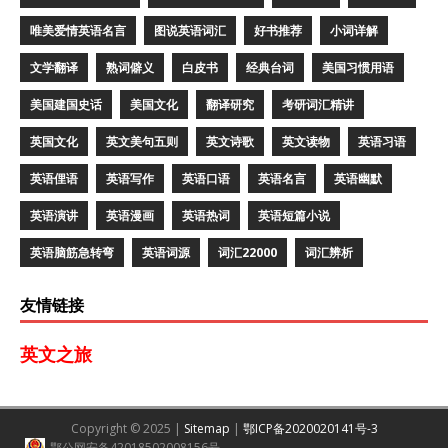
唯美爱情英语名言
图说英语词汇
好书推荐
小词详解
文学翻译
熟词僻义
白皮书
经典台词
美国习惯用语
美国建国史话
美国文化
翻译研究
考研词汇精讲
英国文化
英文美句五则
英文诗歌
英文读物
英语习语
英语俚语
英语写作
英语口语
英语名言
英语幽默
英语演讲
英语漫画
英语热词
英语短篇小说
英语脑筋急转弯
英语词源
词汇22000
词汇辨析
友情链接
英文之旅
Copyright © 2025 |
Sitemap
|
鄂ICP备2020020141号-3
鄂公网安备42018502008156号