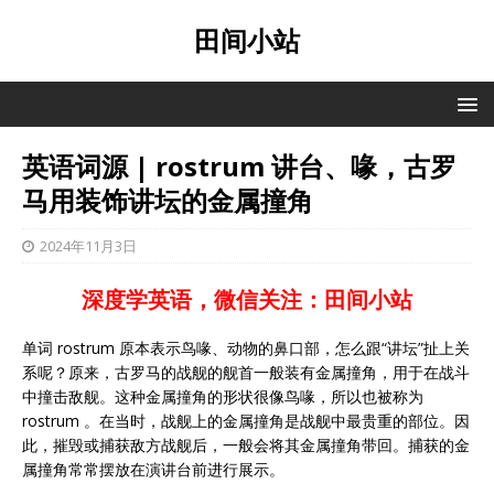
田间小站
英语词源 | rostrum 讲台、喙，古罗
马用装饰讲坛的金属撞角
2024年11月3日
深度学英语，微信关注：田间小站
单词 rostrum 原本表示鸟喙、动物的鼻口部，怎么跟“讲坛”扯上关
系呢？原来，古罗马的战舰的舰首一般装有金属撞角，用于在战斗
中撞击敌舰。这种金属撞角的形状很像鸟喙，所以也被称为
rostrum 。在当时，战舰上的金属撞角是战舰中最贵重的部位。因
此，摧毁或捕获敌方战舰后，一般会将其金属撞角带回。捕获的金
属撞角常常摆放在演讲台前进行展示。