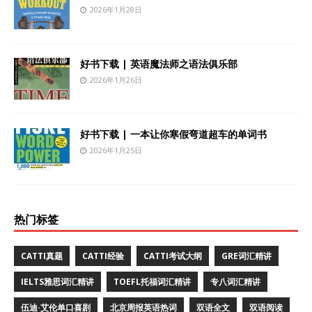
2026年1月28日
好书下载 | 英语魔法师之语法俱乐部
2026年1月26日
好书下载 | 一本让你寒假弯道超车的单词书
2026年1月25日
热门标签
CATTI真题
CATTI经验
CATTI考试大纲
GRE词汇精讲
IELTS雅思词汇精讲
TOEFL托福词汇精讲
专八词汇精讲
伍迪·艾伦单口喜剧
北京周报英语热词
双语全文
双语阅读