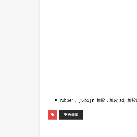
rubber： ['rʌbə] n. 橡胶，橡皮 a
英语词源