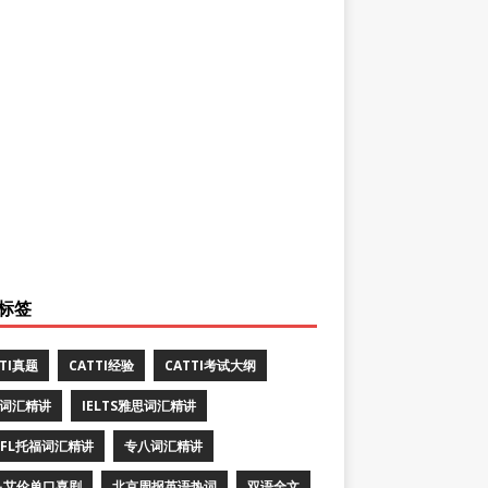
标签
TTI真题
CATTI经验
CATTI考试大纲
E词汇精讲
IELTS雅思词汇精讲
EFL托福词汇精讲
专八词汇精讲
·艾伦单口喜剧
北京周报英语热词
双语全文