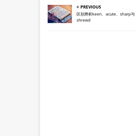
PREVIOUS
区别辨析keen、acute、sharp与
shrewd