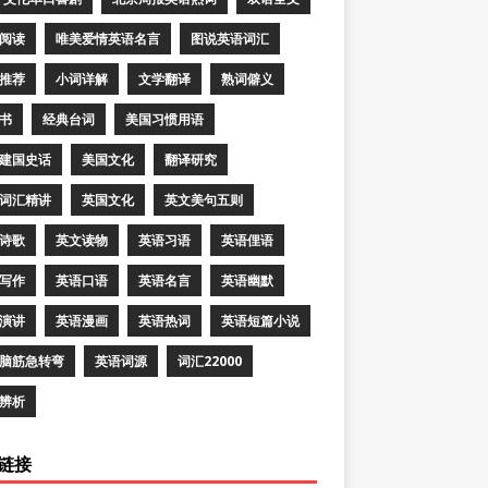
阅读
唯美爱情英语名言
图说英语词汇
推荐
小词详解
文学翻译
熟词僻义
书
经典台词
美国习惯用语
建国史话
美国文化
翻译研究
词汇精讲
英国文化
英文美句五则
诗歌
英文读物
英语习语
英语俚语
写作
英语口语
英语名言
英语幽默
演讲
英语漫画
英语热词
英语短篇小说
脑筋急转弯
英语词源
词汇22000
辨析
链接