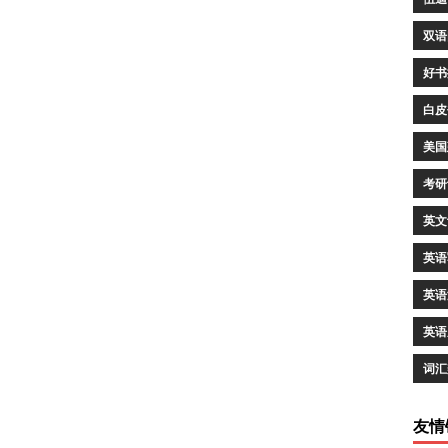
双语
好书
白皮
美国
考研
英文
英语
英语
英语
词汇
友情