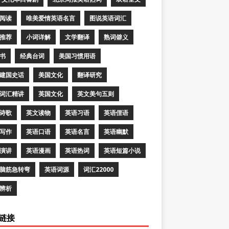
阅读
唯美爱情英语名言
图说英语词汇
推荐
小词详解
文学翻译
熟词僻义
书
经典台词
美国习惯用语
建国史话
美国文化
翻译研究
词汇精讲
英国文化
英文美句五则
诗歌
英文读物
英语习语
英语俚语
写作
英语口语
英语名言
英语幽默
演讲
英语漫画
英语热词
英语短篇小说
脑筋急转弯
英语词源
词汇22000
辨析
链接