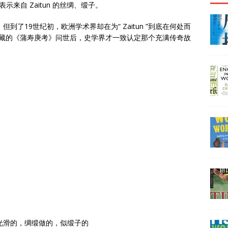
 ，表示来自 Zaitun 的丝绸、缎子。
，但到了19世纪初，欧洲学术界却在为“ Zaitun ”到底在何处而
原骘藏的《蒲寿庚考》问世后，史学界才一致认定那个充满传奇故
 adj. 光滑的，绸缎做的，似缎子的