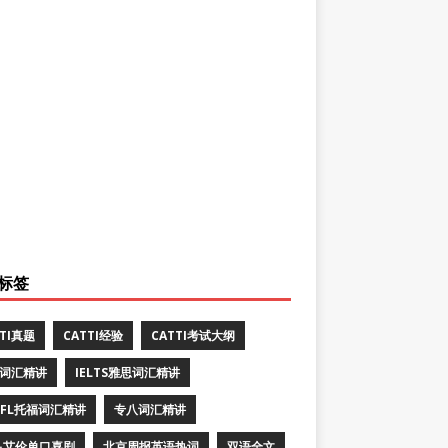
标签
TTI真题
CATTI经验
CATTI考试大纲
E词汇精讲
IELTS雅思词汇精讲
EFL托福词汇精讲
专八词汇精讲
·艾伦单口喜剧
北京周报英语热词
双语全文