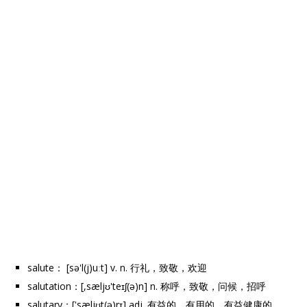
salute： [sə'l(j)uːt] v. n. 行礼，致敬，欢迎
salutation：[,sæljʊ'teɪʃ(ə)n] n. 称呼，致敬，问候，招呼
salutary：['sæljʊt(ə)rɪ] adj. 有益的，有用的，有益健康的