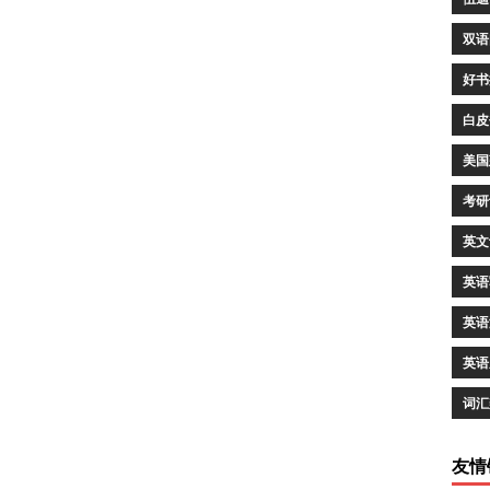
双语
好书
白皮
美国
考研
英文
英语
英语
英语
词汇
友情