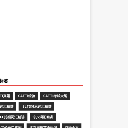
标签
TTI真题
CATTI经验
CATTI考试大纲
E词汇精讲
IELTS雅思词汇精讲
EFL托福词汇精讲
专八词汇精讲
·艾伦单口喜剧
北京周报英语热词
双语全文