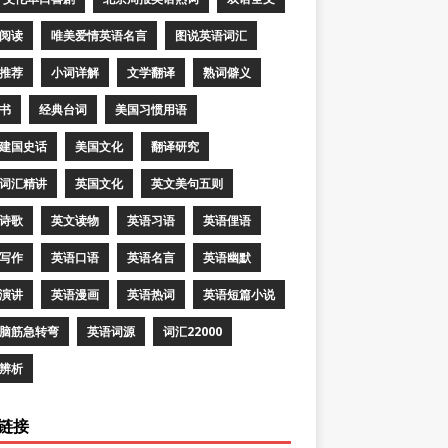
阅读
唯美爱情英语名言
图说英语词汇
推荐
小词详解
文学翻译
熟词僻义
书
经典台词
美国习惯用语
建国史话
美国文化
翻译研究
词汇精讲
英国文化
英文美句五则
诗歌
英文读物
英语习语
英语俚语
写作
英语口语
英语名言
英语幽默
演讲
英语漫画
英语热词
英语短篇小说
脑筋急转弯
英语词源
词汇22000
辨析
链接