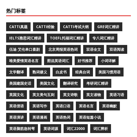
热门标签
CATTI真题
CATTI经验
CATTI考试大纲
GRE词汇精讲
IELTS雅思词汇精讲
TOEFL托福词汇精讲
专八词汇精讲
伍迪·艾伦单口喜剧
北京周报英语热词
双语全文
双语阅读
唯美爱情英语名言
图说英语词汇
好书推荐
小词详解
文学翻译
熟词僻义
白皮书
经典台词
美国习惯用语
美国建国史话
美国文化
翻译研究
考研词汇精讲
英国文化
英文美句五则
英文诗歌
英文读物
英语习语
英语俚语
英语写作
英语口语
英语名言
英语幽默
英语演讲
英语漫画
英语热词
英语短篇小说
英语脑筋急转弯
英语词源
词汇22000
词汇辨析