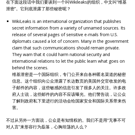
在下面这段话中我们要谈到一个叫Wikileaks的组织，中文叫“维基
泄密”。它到底泄露了那些秘密呢？
WikiLeaks is an international organization that publishes
secret information from a variety of unnamed sources. Its
release of several pages of sensitive e-mails from U.S.
diplomats caused a lot of concern. Many in the government
claim that such communications should remain private.
They warn that it could harm national security and
international relations to let the public learn what goes on
behind the scenes.
维基泄密是一个国际组织，专门公开来自各种匿名渠道的秘密
信息。这个组织向公众泄露了长达数页的美国外交官收发的电
子邮件的内容，这些敏感的信息引发了很多人的关注。许多政
府人士说，这些邮件的内容不应该曝光。他们警告说，让公众
了解到政府私下里进行的活动会给国家安全和国际关系带来伤
害。
不过从另外一方面说，公众是有知情权的。我们不是用“无事不可
对人言”来形容行为磊落，心胸坦荡的人么？