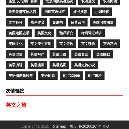
伍迪·艾伦单口喜剧
北京周报英语热词
双语全文
双语阅读
唯美爱情英语名言
图说英语词汇
好书推荐
小词详解
文学翻译
熟词僻义
白皮书
经典台词
美国习惯用语
美国建国史话
美国文化
翻译研究
考研词汇精讲
英国文化
英文美句五则
英文诗歌
英文读物
英语习语
英语俚语
英语写作
英语口语
英语名言
英语幽默
英语演讲
英语漫画
英语热词
英语短篇小说
英语脑筋急转弯
英语词源
词汇22000
词汇辨析
友情链接
英文之旅
Copyright © 2025 |
Sitemap
|
鄂ICP备2020020141号-3