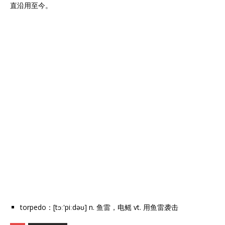
直沿用至今。
torpedo：[tɔː'piːdəʊ] n. 鱼雷，电鳐 vt. 用鱼雷袭击