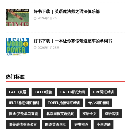
好书下载 | 英语魔法师之语法俱乐部
2026年1月26日
好书下载 | 一本让你寒假弯道超车的单词书
2026年1月25日
热门标签
CATTI真题
CATTI经验
CATTI考试大纲
GRE词汇精讲
IELTS雅思词汇精讲
TOEFL托福词汇精讲
专八词汇精讲
伍迪·艾伦单口喜剧
北京周报英语热词
双语全文
双语阅读
唯美爱情英语名言
图说英语词汇
好书推荐
小词详解