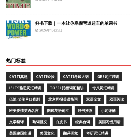
好书下载 | 一本让你寒假弯道超车的单词书
2026年1月25日
热门标签
CATTI真题
CATTI经验
CATTI考试大纲
GRE词汇精讲
IELTS雅思词汇精讲
TOEFL托福词汇精讲
专八词汇精讲
伍迪·艾伦单口喜剧
北京周报英语热词
双语全文
双语阅读
唯美爱情英语名言
图说英语词汇
好书推荐
小词详解
文学翻译
熟词僻义
白皮书
经典台词
美国习惯用语
美国建国史话
美国文化
翻译研究
考研词汇精讲