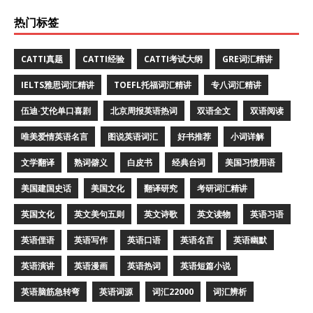
热门标签
CATTI真题
CATTI经验
CATTI考试大纲
GRE词汇精讲
IELTS雅思词汇精讲
TOEFL托福词汇精讲
专八词汇精讲
伍迪·艾伦单口喜剧
北京周报英语热词
双语全文
双语阅读
唯美爱情英语名言
图说英语词汇
好书推荐
小词详解
文学翻译
熟词僻义
白皮书
经典台词
美国习惯用语
美国建国史话
美国文化
翻译研究
考研词汇精讲
英国文化
英文美句五则
英文诗歌
英文读物
英语习语
英语俚语
英语写作
英语口语
英语名言
英语幽默
英语演讲
英语漫画
英语热词
英语短篇小说
英语脑筋急转弯
英语词源
词汇22000
词汇辨析