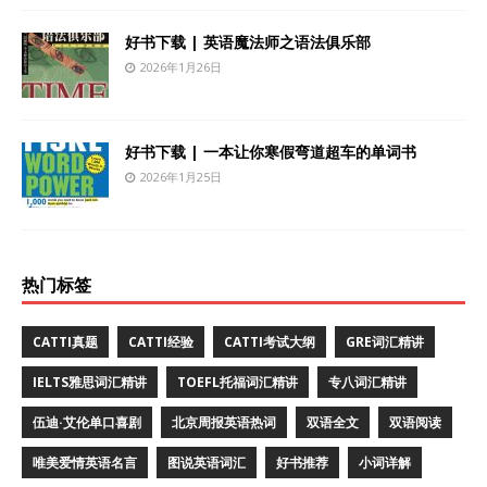
好书下载 | 英语魔法师之语法俱乐部
2026年1月26日
好书下载 | 一本让你寒假弯道超车的单词书
2026年1月25日
热门标签
CATTI真题
CATTI经验
CATTI考试大纲
GRE词汇精讲
IELTS雅思词汇精讲
TOEFL托福词汇精讲
专八词汇精讲
伍迪·艾伦单口喜剧
北京周报英语热词
双语全文
双语阅读
唯美爱情英语名言
图说英语词汇
好书推荐
小词详解