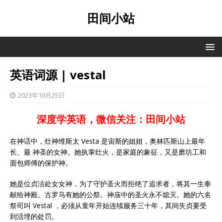
田间小站
英语词源 | vestal
2023年10月25日
深度学英语，微信关注：田间小站
在神话中，灶神维斯太 Vesta 是宙斯的姐姐，奥林匹斯山上最年
长、最 神圣的女神。她执掌灶火，是家庭的象征，又是磨坊工和
面包师傅的保护神。
她是位贞洁处女女神，为了守护圣火而拒绝了追求者，将其一生奉
献给神殿。古罗马有她的公祭。神庙中的圣火永不熄灭。她的六名
祭司叫 Vestal ，必须从童年开始连续服务三十年，其间失贞要受
到活埋的处罚。