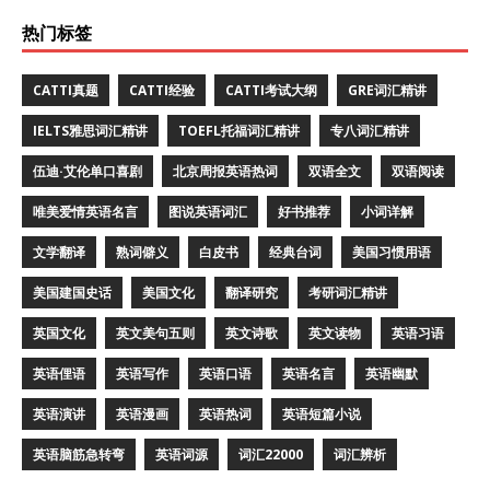
热门标签
CATTI真题
CATTI经验
CATTI考试大纲
GRE词汇精讲
IELTS雅思词汇精讲
TOEFL托福词汇精讲
专八词汇精讲
伍迪·艾伦单口喜剧
北京周报英语热词
双语全文
双语阅读
唯美爱情英语名言
图说英语词汇
好书推荐
小词详解
文学翻译
熟词僻义
白皮书
经典台词
美国习惯用语
美国建国史话
美国文化
翻译研究
考研词汇精讲
英国文化
英文美句五则
英文诗歌
英文读物
英语习语
英语俚语
英语写作
英语口语
英语名言
英语幽默
英语演讲
英语漫画
英语热词
英语短篇小说
英语脑筋急转弯
英语词源
词汇22000
词汇辨析