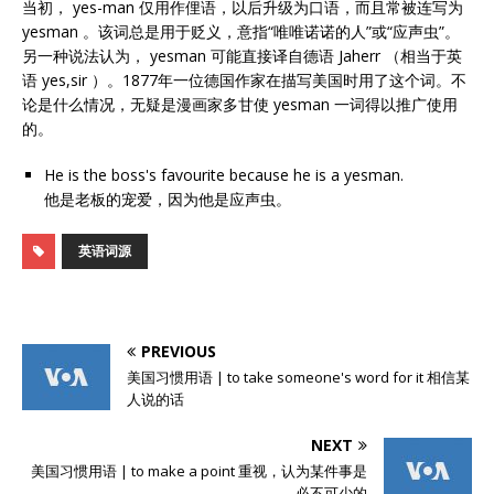
当初， yes-man 仅用作俚语，以后升级为口语，而且常被连写为
yesman 。该词总是用于贬义，意指“唯唯诺诺的人”或“应声虫”。
另一种说法认为， yesman 可能直接译自德语 Jaherr （相当于英
语 yes,sir ）。1877年一位德国作家在描写美国时用了这个词。不
论是什么情况，无疑是漫画家多甘使 yesman 一词得以推广使用
的。
He is the boss's favourite because he is a yesman.
他是老板的宠爱，因为他是应声虫。
英语词源
PREVIOUS
美国习惯用语 | to take someone's word for it 相信某
人说的话
NEXT
美国习惯用语 | to make a point 重视，认为某件事是
必不可少的