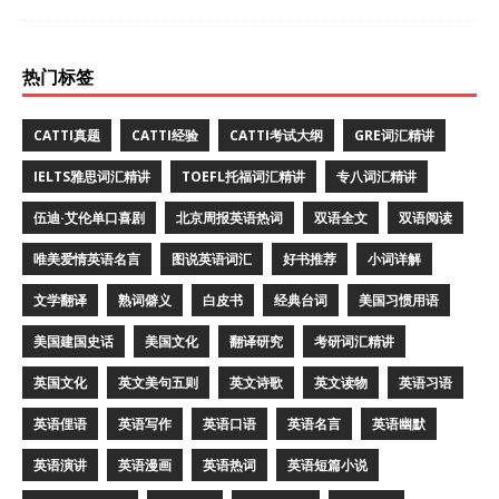
热门标签
CATTI真题
CATTI经验
CATTI考试大纲
GRE词汇精讲
IELTS雅思词汇精讲
TOEFL托福词汇精讲
专八词汇精讲
伍迪·艾伦单口喜剧
北京周报英语热词
双语全文
双语阅读
唯美爱情英语名言
图说英语词汇
好书推荐
小词详解
文学翻译
熟词僻义
白皮书
经典台词
美国习惯用语
美国建国史话
美国文化
翻译研究
考研词汇精讲
英国文化
英文美句五则
英文诗歌
英文读物
英语习语
英语俚语
英语写作
英语口语
英语名言
英语幽默
英语演讲
英语漫画
英语热词
英语短篇小说