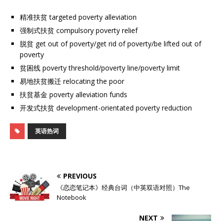
精准扶贫 targeted poverty alleviation
强制式扶贫 compulsory poverty relief
脱贫 get out of poverty/get rid of poverty/be lifted out of
poverty
贫困线 poverty threshold/poverty line/poverty limit
易地扶贫搬迁 relocating the poor
扶贫基金 poverty alleviation funds
开发式扶贫 development-orientated poverty reduction
英语热词
PREVIOUS
《恋恋笔记本》经典台词（中英双语对照）The
Notebook
NEXT