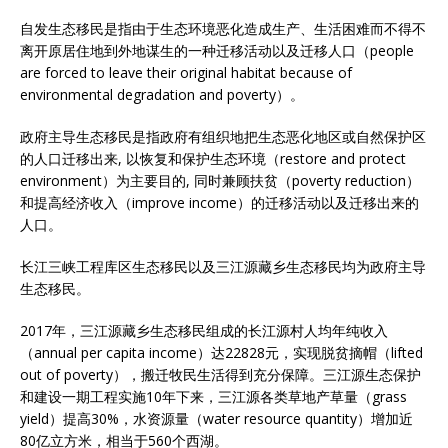
自发生态移民是指由于生态环境恶化造成生产、生活困难而不得不
离开原居住地到外地谋生的一种迁移活动以及迁移人口（people
are forced to leave their original habitat because of
environmental degradation and poverty）。
政府主导生态移民是指政府有组织地把生态恶化地区或自然保护区
的人口迁移出来, 以恢复和保护生态环境（restore and protect
environment）为主要目的, 同时兼顾扶贫（poverty reduction）
和提高经济收入（improve income）的迁移活动以及迁移出来的
人口。
长江三峡工程库区生态移民以及三江源藏乡生态移民均为政府主导
生态移民。
2017年，三江源藏乡生态移民组成的长江源村人均年纯收入
（annual per capita income）达22828元，实现脱贫摘帽（lifted
out of poverty），搬迁牧民生活得到充分保障。三江源生态保护
和建设一期工程实施10年下来，三江源各类草地产草量（grass
yield）提高30%，水资源量（water resource quantity）增加近
80亿立方米，相当于560个西湖。