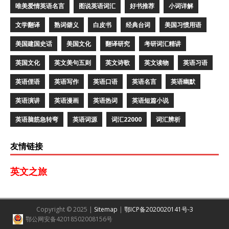
唯美爱情英语名言
图说英语词汇
好书推荐
小词详解
文学翻译
熟词僻义
白皮书
经典台词
美国习惯用语
美国建国史话
美国文化
翻译研究
考研词汇精讲
英国文化
英文美句五则
英文诗歌
英文读物
英语习语
英语俚语
英语写作
英语口语
英语名言
英语幽默
英语演讲
英语漫画
英语热词
英语短篇小说
英语脑筋急转弯
英语词源
词汇22000
词汇辨析
友情链接
英文之旅
Copyright © 2025 |
Sitemap
|
鄂ICP备2020020141号-3
鄂公网安备42018502008156号