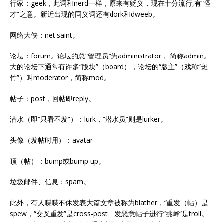
行家：geek，此词和nerd一样，原来有贬义，现在十分流行,有“怪
才”之意。新近出现的同义词还有dork和dweeb。
网络大侠：net saint。
论坛：forum。论坛的总“管理员”为administrator， 简称admin。
大的论坛下通常有许多“版块”（board），论坛的“版主”（戏称“斑
竹”）叫moderator，简称mod。
帖子：post，回帖即reply。
潜水（即“只看不发”）：lurk，“潜水员”则是lurker。
头像（发帖时用）：avatar
顶（帖）：bump或bump up。
垃圾邮件、信息：spam。
此外，有人喋喋不休发表大篇文章被称为blather，“重发（帖）是
spew，“交叉重发”是cross-post，发恶意帖子进行“挑衅“是troll。