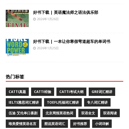
好书下载 | 英语魔法师之语法俱乐部
2026年1月26日
好书下载 | 一本让你寒假弯道超车的单词书
2026年1月25日
热门标签
CATTI真题
CATTI经验
CATTI考试大纲
GRE词汇精讲
IELTS雅思词汇精讲
TOEFL托福词汇精讲
专八词汇精讲
伍迪·艾伦单口喜剧
北京周报英语热词
双语全文
双语阅读
唯美爱情英语名言
图说英语词汇
好书推荐
小词详解