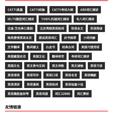
CATTI真题
CATTI经验
CATTI考试大纲
GRE词汇精讲
IELTS雅思词汇精讲
TOEFL托福词汇精讲
专八词汇精讲
伍迪·艾伦单口喜剧
北京周报英语热词
双语全文
双语阅读
唯美爱情英语名言
图说英语词汇
好书推荐
小词详解
文学翻译
熟词僻义
白皮书
经典台词
美国习惯用语
美国建国史话
美国文化
翻译研究
考研词汇精讲
英国文化
英文美句五则
英文诗歌
英文读物
英语习语
英语俚语
英语写作
英语口语
英语名言
英语幽默
英语演讲
英语漫画
英语热词
英语短篇小说
英语脑筋急转弯
英语词源
词汇22000
词汇辨析
友情链接