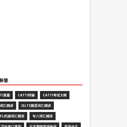
标签
TTI真题
CATTI经验
CATTI考试大纲
E词汇精讲
IELTS雅思词汇精讲
EFL托福词汇精讲
专八词汇精讲
·艾伦单口喜剧
北京周报英语热词
双语全文