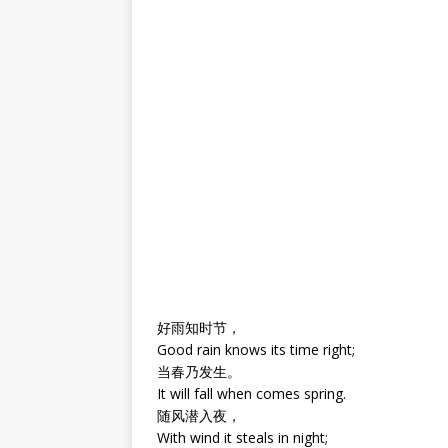
好雨知时节，
Good rain knows its time right;
当春乃发生。
It will fall when comes spring.
随风潜入夜，
With wind it steals in night;