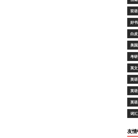
双语
好书
白皮
美国
考研
英文
英语
英语
英语
词汇
友情