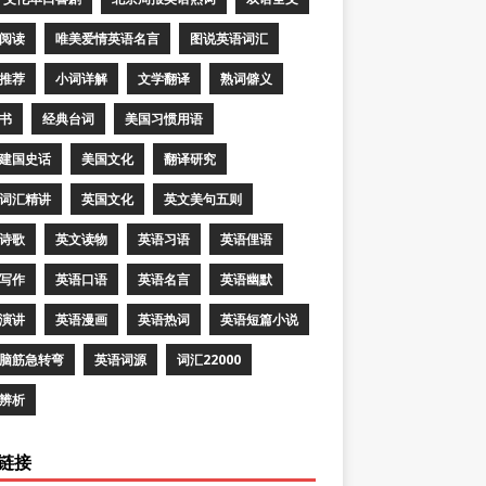
阅读
唯美爱情英语名言
图说英语词汇
推荐
小词详解
文学翻译
熟词僻义
书
经典台词
美国习惯用语
建国史话
美国文化
翻译研究
词汇精讲
英国文化
英文美句五则
诗歌
英文读物
英语习语
英语俚语
写作
英语口语
英语名言
英语幽默
演讲
英语漫画
英语热词
英语短篇小说
脑筋急转弯
英语词源
词汇22000
辨析
链接