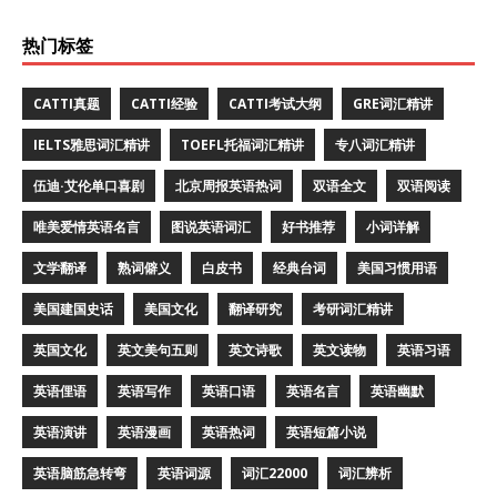
热门标签
CATTI真题
CATTI经验
CATTI考试大纲
GRE词汇精讲
IELTS雅思词汇精讲
TOEFL托福词汇精讲
专八词汇精讲
伍迪·艾伦单口喜剧
北京周报英语热词
双语全文
双语阅读
唯美爱情英语名言
图说英语词汇
好书推荐
小词详解
文学翻译
熟词僻义
白皮书
经典台词
美国习惯用语
美国建国史话
美国文化
翻译研究
考研词汇精讲
英国文化
英文美句五则
英文诗歌
英文读物
英语习语
英语俚语
英语写作
英语口语
英语名言
英语幽默
英语演讲
英语漫画
英语热词
英语短篇小说
英语脑筋急转弯
英语词源
词汇22000
词汇辨析