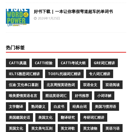
好书下载 | 一本让你寒假弯道超车的单词书
2026年1月25日
热门标签
CATTI真题
CATTI经验
CATTI考试大纲
GRE词汇精讲
IELTS雅思词汇精讲
TOEFL托福词汇精讲
专八词汇精讲
伍迪·艾伦单口喜剧
北京周报英语热词
双语全文
双语阅读
唯美爱情英语名言
图说英语词汇
好书推荐
小词详解
文学翻译
熟词僻义
白皮书
经典台词
美国习惯用语
美国建国史话
美国文化
翻译研究
考研词汇精讲
英国文化
英文美句五则
英文诗歌
英文读物
英语习语