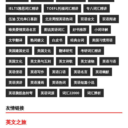
IELTS雅思词汇精讲
TOEFL托福词汇精讲
专八词汇精讲
伍迪·艾伦单口喜剧
北京周报英语热词
双语全文
双语阅读
唯美爱情英语名言
图说英语词汇
好书推荐
小词详解
文学翻译
熟词僻义
白皮书
经典台词
美国习惯用语
美国建国史话
美国文化
翻译研究
考研词汇精讲
英国文化
英文美句五则
英文诗歌
英文读物
英语习语
英语俚语
英语写作
英语口语
英语名言
英语幽默
英语演讲
英语漫画
英语热词
英语短篇小说
英语脑筋急转弯
英语词源
词汇22000
词汇辨析
友情链接
英文之旅