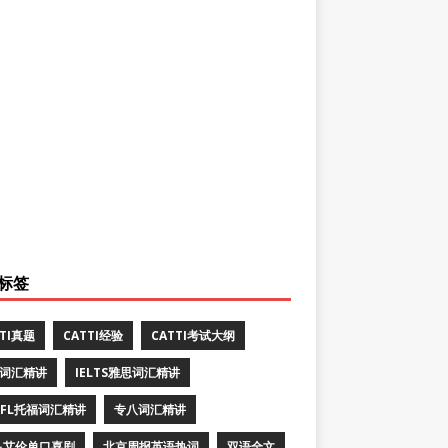
标签
TTI真题
CATTI经验
CATTI考试大纲
E词汇精讲
IELTS雅思词汇精讲
EFL托福词汇精讲
专八词汇精讲
·艾伦单口喜剧
北京周报英语热词
双语全文