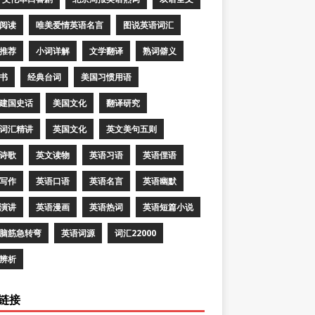
阅读
唯美爱情英语名言
图说英语词汇
推荐
小词详解
文学翻译
熟词僻义
书
经典台词
美国习惯用语
建国史话
美国文化
翻译研究
词汇精讲
英国文化
英文美句五则
诗歌
英文读物
英语习语
英语俚语
写作
英语口语
英语名言
英语幽默
演讲
英语漫画
英语热词
英语短篇小说
脑筋急转弯
英语词源
词汇22000
辨析
链接