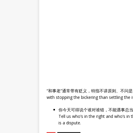
“和事老”通常带有贬义，特指不讲原则、不问是非而一味劝
with stopping the bickering than settling th
你今天可得说个谁对谁错，不能遇事总
Tell us who’s in the right and who’s in
is a dispute.