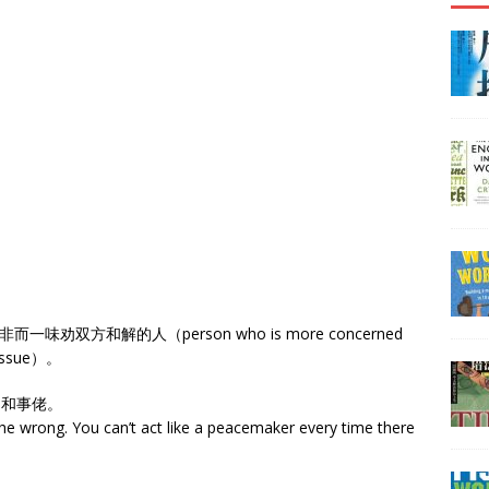
双方和解的人（person who is more concerned
e issue）。
当和事佬。
 the wrong. You can’t act like a peacemaker every time there