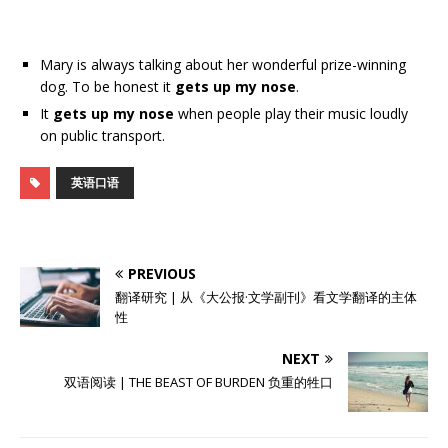
Mary is always talking about her wonderful prize-winning
dog. To be honest it
gets up my nose
.
It
gets up my nose
when people play their music loudly
on public transport.
英语口语
PREVIOUS
翻译研究 | 从《大公报·文学副刊》看文学翻译的主体
性
NEXT
双语阅读 | THE BEAST OF BURDEN 负重的牲口