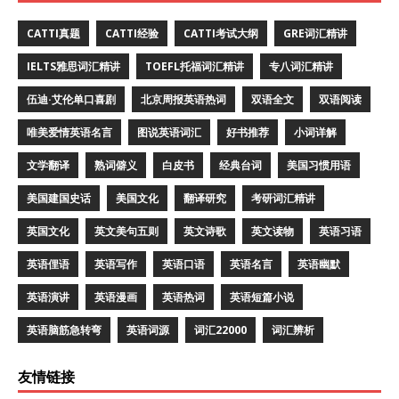
CATTI真题
CATTI经验
CATTI考试大纲
GRE词汇精讲
IELTS雅思词汇精讲
TOEFL托福词汇精讲
专八词汇精讲
伍迪·艾伦单口喜剧
北京周报英语热词
双语全文
双语阅读
唯美爱情英语名言
图说英语词汇
好书推荐
小词详解
文学翻译
熟词僻义
白皮书
经典台词
美国习惯用语
美国建国史话
美国文化
翻译研究
考研词汇精讲
英国文化
英文美句五则
英文诗歌
英文读物
英语习语
英语俚语
英语写作
英语口语
英语名言
英语幽默
英语演讲
英语漫画
英语热词
英语短篇小说
英语脑筋急转弯
英语词源
词汇22000
词汇辨析
友情链接