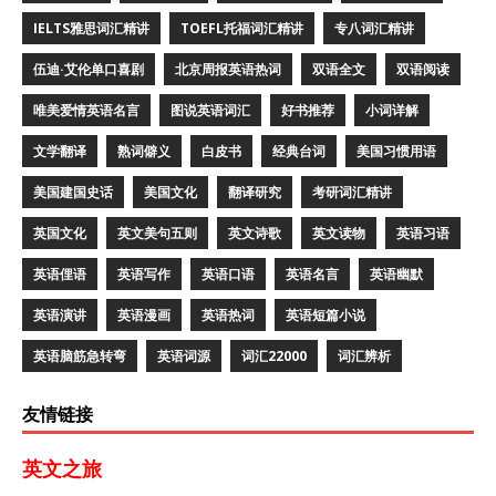
IELTS雅思词汇精讲
TOEFL托福词汇精讲
专八词汇精讲
伍迪·艾伦单口喜剧
北京周报英语热词
双语全文
双语阅读
唯美爱情英语名言
图说英语词汇
好书推荐
小词详解
文学翻译
熟词僻义
白皮书
经典台词
美国习惯用语
美国建国史话
美国文化
翻译研究
考研词汇精讲
英国文化
英文美句五则
英文诗歌
英文读物
英语习语
英语俚语
英语写作
英语口语
英语名言
英语幽默
英语演讲
英语漫画
英语热词
英语短篇小说
英语脑筋急转弯
英语词源
词汇22000
词汇辨析
友情链接
英文之旅