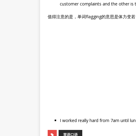
customer complaints and the other is
值得注意的是，单词flagging的意思是体力变
I worked really hard from 7am until lunc
英语口语