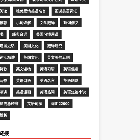
阅读
唯美爱情英语名言
图说英语词汇
推荐
小词详解
文学翻译
熟词僻义
书
经典台词
美国习惯用语
建国史话
美国文化
翻译研究
词汇精讲
英国文化
英文美句五则
诗歌
英文读物
英语习语
英语俚语
写作
英语口语
英语名言
英语幽默
演讲
英语漫画
英语热词
英语短篇小说
脑筋急转弯
英语词源
词汇22000
辨析
链接