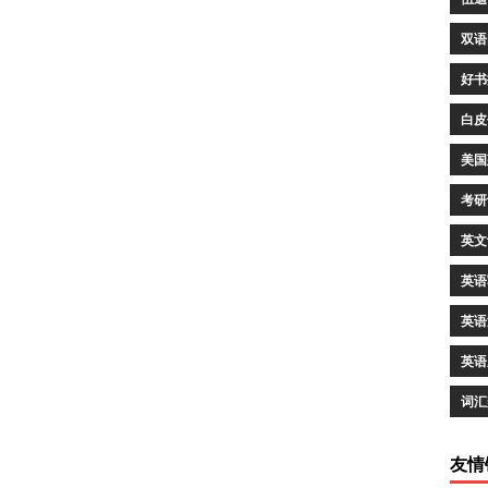
双语
好书
白皮
美国
考研
英文
英语
英语
英语
词汇
友情