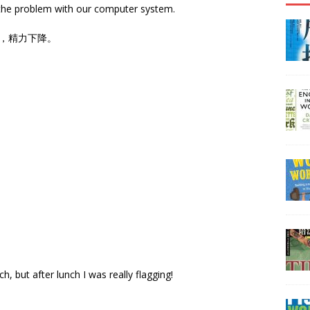
 the problem with our computer system.
若，精力下降。
h, but after lunch I was really flagging!