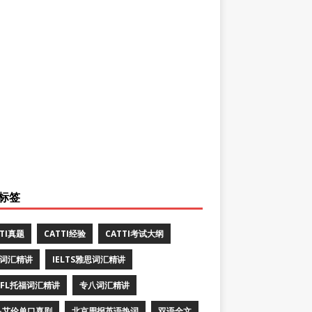
标签
TTI真题
CATTI经验
CATTI考试大纲
E词汇精讲
IELTS雅思词汇精讲
EFL托福词汇精讲
专八词汇精讲
·艾伦单口喜剧
北京周报英语热词
双语全文