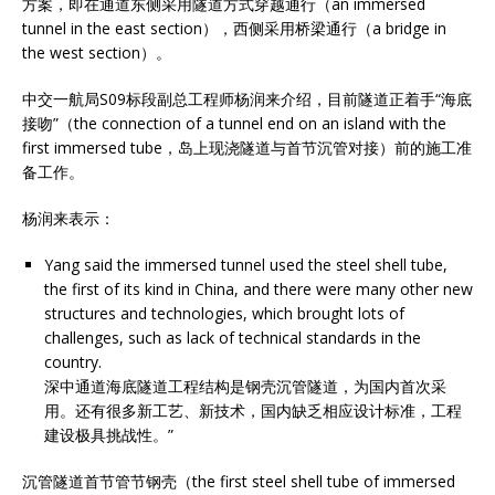
方案，即在通道东侧采用隧道方式穿越通行（an immersed
tunnel in the east section），西侧采用桥梁通行（a bridge in
the west section）。
中交一航局S09标段副总工程师杨润来介绍，目前隧道正着手“海底
接吻”（the connection of a tunnel end on an island with the
first immersed tube，岛上现浇隧道与首节沉管对接）前的施工准
备工作。
杨润来表示：
Yang said the immersed tunnel used the steel shell tube,
the first of its kind in China, and there were many other new
structures and technologies, which brought lots of
challenges, such as lack of technical standards in the
country.
深中通道海底隧道工程结构是钢壳沉管隧道，为国内首次采
用。还有很多新工艺、新技术，国内缺乏相应设计标准，工程
建设极具挑战性。”
沉管隧道首节管节钢壳（the first steel shell tube of immersed