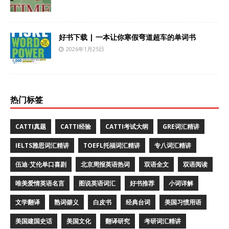
好书下载 | 一本让你寒假弯道超车的单词书
2026年1月25日
热门标签
CATTI真题
CATTI经验
CATTI考试大纲
GRE词汇精讲
IELTS雅思词汇精讲
TOEFL托福词汇精讲
专八词汇精讲
伍迪·艾伦单口喜剧
北京周报英语热词
双语全文
双语阅读
唯美爱情英语名言
图说英语词汇
好书推荐
小词详解
文学翻译
熟词僻义
白皮书
经典台词
美国习惯用语
美国建国史话
美国文化
翻译研究
考研词汇精讲