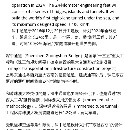
operation in 2024. The 24-kilometer engineering feat will
consist of a series of bridges, islands and tunnels. It will
build the world's first eight-lane tunnel under the sea, and
its maximum designed speed is 100 km/h.
深中通道于2016年12月29日开工建设，计划2024年全线通
车。通道全长24公里，是一个“隧、岛、桥”集群工程，其8车
道、时速100公里海底沉管隧道将开创世界先例。
深中通道（Shenzhen-Zhongshan Bridge）是国家“十三五”重大工
程和《珠三角规划纲要》确定建设的重大交通基础设施项目
（major transportation infrastructure construction project），
是粤东通往粤西乃至大西南的便捷通道。建成通车以后，珠江东西
两岸的通行时间将由2小时缩短为半小时。
和港珠澳大桥类似的是，深中通道也要途经伶仃洋，也是通过“东
西人工岛”进行连接，同样要采用沉管技术（immersed tube
methodology）。深中通道沉管隧道（immersed tube tunnel）
工程比港珠澳大桥沉管隧道还长1.2公里，宽两车道。
受航运和空运等条件限制，深中通道设计采用了“东隧西桥”的设计