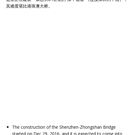
其难度堪比港珠澳大桥。
The construction of the Shenzhen-Zhongshan Bridge
started on Dec 29, 2016, and it is expected to come into