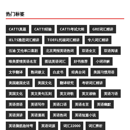
热门标签
CATTI真题
CATTI经验
CATTI考试大纲
GRE词汇精讲
IELTS雅思词汇精讲
TOEFL托福词汇精讲
专八词汇精讲
伍迪·艾伦单口喜剧
北京周报英语热词
双语全文
双语阅读
唯美爱情英语名言
图说英语词汇
好书推荐
小词详解
文学翻译
熟词僻义
白皮书
经典台词
美国习惯用语
美国建国史话
美国文化
翻译研究
考研词汇精讲
英国文化
英文美句五则
英文诗歌
英文读物
英语习语
英语俚语
英语写作
英语口语
英语名言
英语幽默
英语演讲
英语漫画
英语热词
英语短篇小说
英语脑筋急转弯
英语词源
词汇22000
词汇辨析