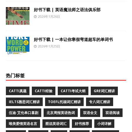
好书下载 | 英语魔法师之语法俱乐部
2026年1月26日
好书下载 | 一本让你寒假弯道超车的单词书
2026年1月25日
热门标签
CATTI真题
CATTI经验
CATTI考试大纲
GRE词汇精讲
IELTS雅思词汇精讲
TOEFL托福词汇精讲
专八词汇精讲
伍迪·艾伦单口喜剧
北京周报英语热词
双语全文
双语阅读
唯美爱情英语名言
图说英语词汇
好书推荐
小词详解