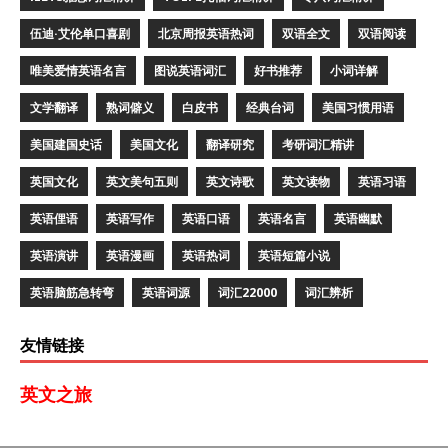
伍迪·艾伦单口喜剧
北京周报英语热词
双语全文
双语阅读
唯美爱情英语名言
图说英语词汇
好书推荐
小词详解
文学翻译
熟词僻义
白皮书
经典台词
美国习惯用语
美国建国史话
美国文化
翻译研究
考研词汇精讲
英国文化
英文美句五则
英文诗歌
英文读物
英语习语
英语俚语
英语写作
英语口语
英语名言
英语幽默
英语演讲
英语漫画
英语热词
英语短篇小说
英语脑筋急转弯
英语词源
词汇22000
词汇辨析
友情链接
英文之旅