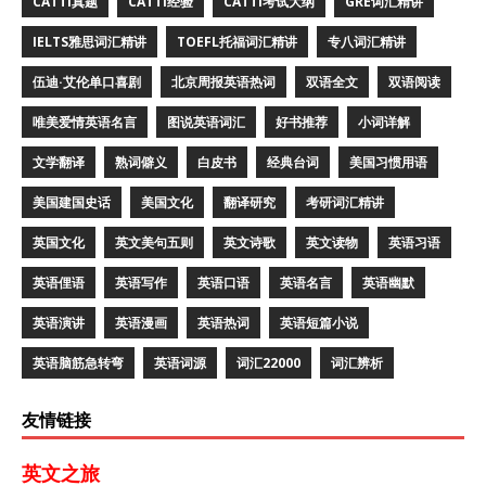
CATTI真题
CATTI经验
CATTI考试大纲
GRE词汇精讲
IELTS雅思词汇精讲
TOEFL托福词汇精讲
专八词汇精讲
伍迪·艾伦单口喜剧
北京周报英语热词
双语全文
双语阅读
唯美爱情英语名言
图说英语词汇
好书推荐
小词详解
文学翻译
熟词僻义
白皮书
经典台词
美国习惯用语
美国建国史话
美国文化
翻译研究
考研词汇精讲
英国文化
英文美句五则
英文诗歌
英文读物
英语习语
英语俚语
英语写作
英语口语
英语名言
英语幽默
英语演讲
英语漫画
英语热词
英语短篇小说
英语脑筋急转弯
英语词源
词汇22000
词汇辨析
友情链接
英文之旅