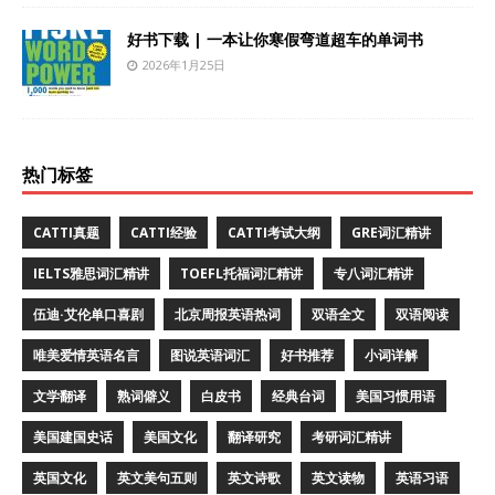
好书下载 | 一本让你寒假弯道超车的单词书
2026年1月25日
热门标签
CATTI真题
CATTI经验
CATTI考试大纲
GRE词汇精讲
IELTS雅思词汇精讲
TOEFL托福词汇精讲
专八词汇精讲
伍迪·艾伦单口喜剧
北京周报英语热词
双语全文
双语阅读
唯美爱情英语名言
图说英语词汇
好书推荐
小词详解
文学翻译
熟词僻义
白皮书
经典台词
美国习惯用语
美国建国史话
美国文化
翻译研究
考研词汇精讲
英国文化
英文美句五则
英文诗歌
英文读物
英语习语