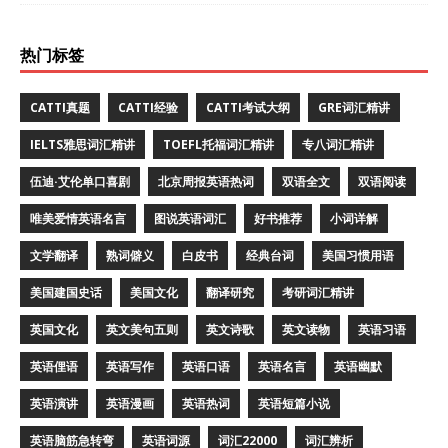
热门标签
CATTI真题
CATTI经验
CATTI考试大纲
GRE词汇精讲
IELTS雅思词汇精讲
TOEFL托福词汇精讲
专八词汇精讲
伍迪·艾伦单口喜剧
北京周报英语热词
双语全文
双语阅读
唯美爱情英语名言
图说英语词汇
好书推荐
小词详解
文学翻译
熟词僻义
白皮书
经典台词
美国习惯用语
美国建国史话
美国文化
翻译研究
考研词汇精讲
英国文化
英文美句五则
英文诗歌
英文读物
英语习语
英语俚语
英语写作
英语口语
英语名言
英语幽默
英语演讲
英语漫画
英语热词
英语短篇小说
英语脑筋急转弯
英语词源
词汇22000
词汇辨析