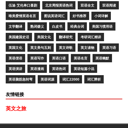
伍迪·艾伦单口喜剧
北京周报英语热词
双语全文
双语阅读
唯美爱情英语名言
图说英语词汇
好书推荐
小词详解
文学翻译
熟词僻义
白皮书
经典台词
美国习惯用语
美国建国史话
美国文化
翻译研究
考研词汇精讲
英国文化
英文美句五则
英文诗歌
英文读物
英语习语
英语俚语
英语写作
英语口语
英语名言
英语幽默
英语演讲
英语漫画
英语热词
英语短篇小说
英语脑筋急转弯
英语词源
词汇22000
词汇辨析
友情链接
英文之旅