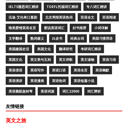
IELTS雅思词汇精讲
TOEFL托福词汇精讲
专八词汇精讲
伍迪·艾伦单口喜剧
北京周报英语热词
双语全文
双语阅读
唯美爱情英语名言
图说英语词汇
好书推荐
小词详解
文学翻译
熟词僻义
白皮书
经典台词
美国习惯用语
美国建国史话
美国文化
翻译研究
考研词汇精讲
英国文化
英文美句五则
英文诗歌
英文读物
英语习语
英语俚语
英语写作
英语口语
英语名言
英语幽默
英语演讲
英语漫画
英语热词
英语短篇小说
英语脑筋急转弯
英语词源
词汇22000
词汇辨析
友情链接
英文之旅