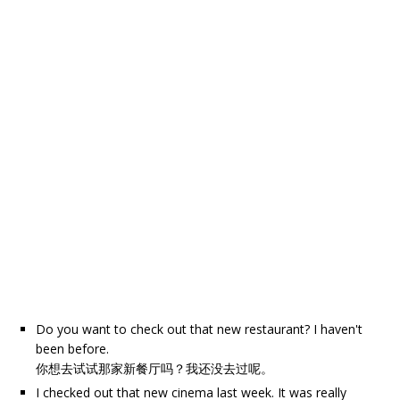
Do you want to check out that new restaurant? I haven't
been before.
你想去试试那家新餐厅吗？我还没去过呢。
I checked out that new cinema last week. It was really