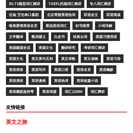
IELTS雅思词汇精讲
TOEFL托福词汇精讲
专八词汇精讲
伍迪·艾伦单口喜剧
北京周报英语热词
双语全文
双语阅读
唯美爱情英语名言
图说英语词汇
好书推荐
小词详解
文学翻译
熟词僻义
白皮书
经典台词
美国习惯用语
美国建国史话
美国文化
翻译研究
考研词汇精讲
英国文化
英文美句五则
英文诗歌
英文读物
英语习语
英语俚语
英语写作
英语口语
英语名言
英语幽默
英语演讲
英语漫画
英语热词
英语短篇小说
英语脑筋急转弯
英语词源
词汇22000
词汇辨析
友情链接
英文之旅