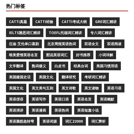
热门标签
CATTI真题
CATTI经验
CATTI考试大纲
GRE词汇精讲
IELTS雅思词汇精讲
TOEFL托福词汇精讲
专八词汇精讲
伍迪·艾伦单口喜剧
北京周报英语热词
双语全文
双语阅读
唯美爱情英语名言
图说英语词汇
好书推荐
小词详解
文学翻译
熟词僻义
白皮书
经典台词
美国习惯用语
美国建国史话
美国文化
翻译研究
考研词汇精讲
英国文化
英文美句五则
英文诗歌
英文读物
英语习语
英语俚语
英语写作
英语口语
英语名言
英语幽默
英语演讲
英语漫画
英语热词
英语短篇小说
英语脑筋急转弯
英语词源
词汇22000
词汇辨析