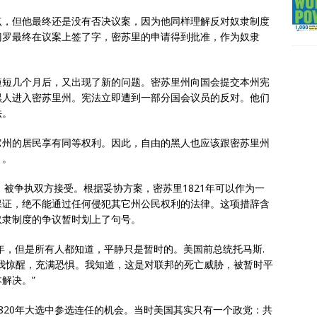
点，但他最终还是没有否决议案，因为他同样理解反对奴隶制度
门罗最终在议案上签了字，密苏里的申请得到批准，作为奴隶
短短几个月后，又出现了新的问题。密苏里州向国会提交本州宪
黑人进入密苏里州。宪法立即遭到一部分国会议员的反对。他们
法。
它州的居民享有同等权利。因此，自由的黑人也应该跟密苏里州
月。
，被争执双方接受。根据妥协方案，密苏里1821年可以作为一
保证，绝不能通过任何侵犯其它州公民权利的法律。这项措辞含
奴隶制度的争议暂时划上了句号。
多年，但是所有人都知道，平静只是暂时的。美国前总统托马斯.
我惊醒，充满恐惧。我知道，这是对联邦的死亡威胁，被暂时平
解决。”
820年大选中参选连任的机会。当时美国其实只有一个政党：共