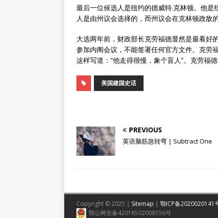
最后一位候选人是纽约的德威特.克林顿。他是
人是由州议会选择的，而州议会在克林顿政敌
大选两年前，财政部长克劳福德显然是最看好的
参加内阁会议，不能签署任何官方文件。克劳
这样写道：“他走得很慢，象个盲人”。克劳福
美国建国史话
PREVIOUS
英语脑筋急转弯 | Subtract One
Copyright © 2025 |
Sitemap
|
鄂ICP备2020020141
鄂公网安备42018502008156号