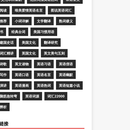
阅读
唯美爱情英语名言
图说英语词汇
推荐
小词详解
文学翻译
熟词僻义
书
经典台词
美国习惯用语
建国史话
美国文化
翻译研究
词汇精讲
英国文化
英文美句五则
诗歌
英文读物
英语习语
英语俚语
写作
英语口语
英语名言
英语幽默
演讲
英语漫画
英语热词
英语短篇小说
脑筋急转弯
英语词源
词汇22000
辨析
链接