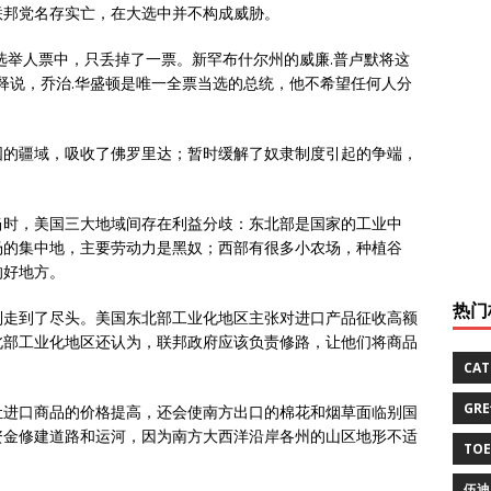
联邦党名存实亡，在大选中并不构成威胁。
有选举人票中，只丢掉了一票。新罕布什尔州的威廉.普卢默将这
解释说，乔治.华盛顿是唯一全票当选的总统，他不希望任何人分
国的疆域，吸收了佛罗里达；暂时缓解了奴隶制度引起的争端，
当时，美国三大地域间存在利益分歧：东北部是国家的工业中
场的集中地，主要劳动力是黑奴；西部有很多小农场，种植谷
的好地方。
热门
制走到了尽头。美国东北部工业化地区主张对进口产品征收高额
北部工业化地区还认为，联邦政府应该负责修路，让他们将商品
CA
GR
让进口商品的价格提高，还会使南方出口的棉花和烟草面临别国
资金修建道路和运河，因为南方大西洋沿岸各州的山区地形不适
TO
伍迪