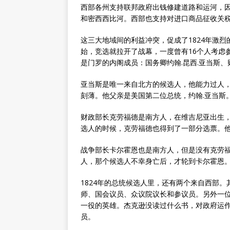
西部各州支持联邦政府出钱修建道路和运河，
和密西西比河。西部也支持对进口商品征收关
这三大地域间的利益冲突，促成了1824年激
始，竞选就拉开了战幕，一度曾有16个人考虑
是门罗的内阁成员：国务卿约翰.昆西.亚当斯、
亚当斯是唯一来自北方的候选人，他能力过人
刻薄。他父亲是美国第二位总统，约翰.亚当斯
财政部长克劳福德是南方人，在维吉尼亚出生，
选人的时候，克劳福德也得到了一部分选票。
战争部长卡尔霍恩也是南方人，但是没有克劳
人，那个候选人不幸身亡后，才轮到卡尔霍恩
1824年的总统候选人里，还有两个来自西部。
师、国会议员、众议院议长和参议员。另外一位是
一役的英雄。杰克逊没读过什么书，对政府运
员。