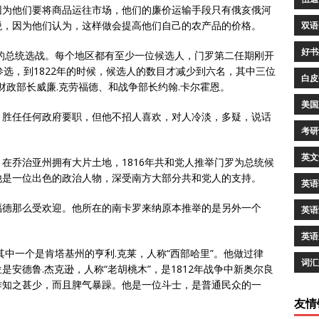
因为他们要将商品运往市场，他们的廉价运输手段只有俄亥俄河
税，因为他们认为，这样做会提高他们自己的农产品的价格。
双语
好书
烈的总统选战。每个地区都有至少一位候选人，门罗第二任期刚开
参选，到1822年的时候，候选人的数目才减少到六名，其中三位
白皮
财政部长威廉.克劳福德、和战争部长约翰.卡尔霍恩。
美国
，胜任任何政府要职，但他不招人喜欢，对人冷淡，多疑，说话
考研
。
英文
在乔治亚州拥有大片土地，1816年共和党人推举门罗为总统候
他是一位出色的政治人物，深受南方大部分共和党人的支持。
英语
福德那么受欢迎。他所在的南卡罗来纳原本推举的是另外一个
英语
。
英语
其中一个是肯塔基州的亨利.克莱，人称“西部哈里”。他做过律
词汇
安德鲁.杰克逊，人称“老胡桃木”，是1812年战争中新奥尔良
作知之甚少，而且脾气暴躁。他是一位斗士，是普通民众的一
友情