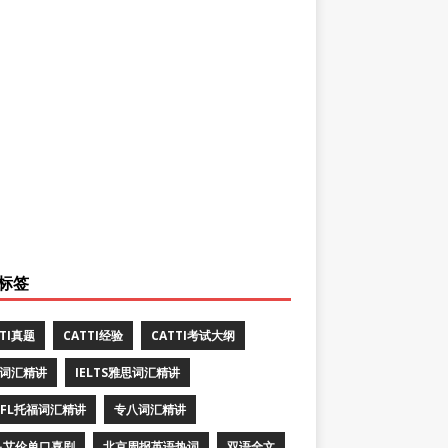
标签
TTI真题
CATTI经验
CATTI考试大纲
E词汇精讲
IELTS雅思词汇精讲
EFL托福词汇精讲
专八词汇精讲
·艾伦单口喜剧
北京周报英语热词
双语全文