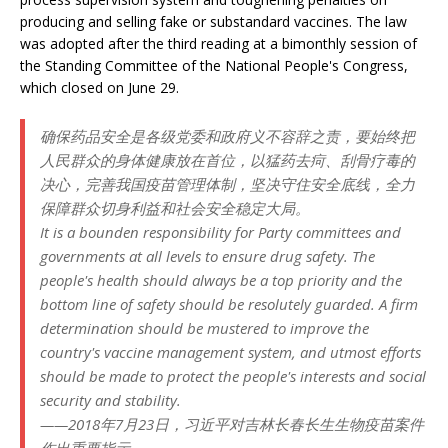
producing and selling fake or substandard vaccines. The law
was adopted after the third reading at a bimonthly session of
the Standing Committee of the National People's Congress,
which closed on June 29.
确保药品安全是各级党委和政府义不容辞之责，要始终把
人民群众的身体健康放在首位，以猛药去疴、刮骨疗毒的
决心，完善我国疫苗管理体制，坚决守住安全底线，全力
保障群众切身利益和社会安全稳定大局。
It is a bounden responsibility for Party committees and
governments at all levels to ensure drug safety. The
people's health should always be a top priority and the
bottom line of safety should be resolutely guarded. A firm
determination should be mustered to improve the
country's vaccine management system, and utmost efforts
should be made to protect the people's interests and social
security and stability.
——2018年7月23日，习近平对吉林长春长生生物疫苗案件