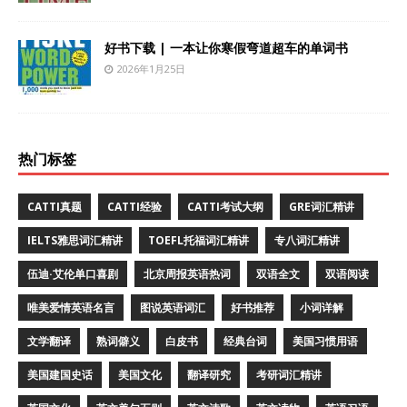
好书下载 | 一本让你寒假弯道超车的单词书
2026年1月25日
热门标签
CATTI真题
CATTI经验
CATTI考试大纲
GRE词汇精讲
IELTS雅思词汇精讲
TOEFL托福词汇精讲
专八词汇精讲
伍迪·艾伦单口喜剧
北京周报英语热词
双语全文
双语阅读
唯美爱情英语名言
图说英语词汇
好书推荐
小词详解
文学翻译
熟词僻义
白皮书
经典台词
美国习惯用语
美国建国史话
美国文化
翻译研究
考研词汇精讲