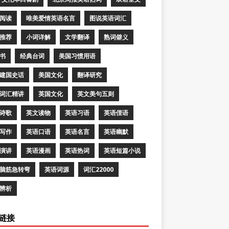
阅读
唯美爱情英语名言
图说英语词汇
推荐
小词详解
文学翻译
熟词僻义
书
经典台词
美国习惯用语
建国史话
美国文化
翻译研究
词汇精讲
英国文化
英文美句五则
诗歌
英文读物
英语习语
英语俚语
写作
英语口语
英语名言
英语幽默
演讲
英语漫画
英语热词
英语短篇小说
脑筋急转弯
英语词源
词汇22000
辨析
链接