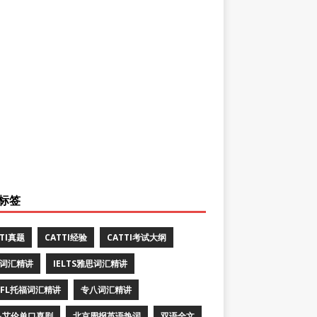
标签
TTI真题
CATTI经验
CATTI考试大纲
E词汇精讲
IELTS雅思词汇精讲
EFL托福词汇精讲
专八词汇精讲
·艾伦单口喜剧
北京周报英语热词
双语全文