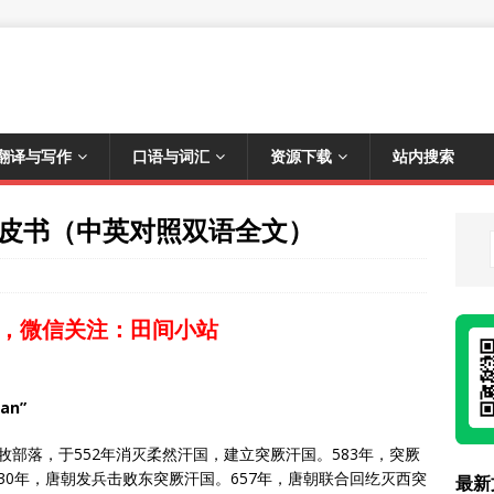
翻译与写作
口语与词汇
资源下载
站内搜索
皮书（中英对照双语全文）
，微信关注：田间小站
tan”
部落，于552年消灭柔然汗国，建立突厥汗国。583年，突厥
30年，唐朝发兵击败东突厥汗国。657年，唐朝联合回纥灭西突
最新