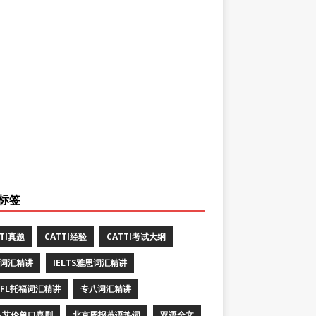
标签
TTI真题
CATTI经验
CATTI考试大纲
E词汇精讲
IELTS雅思词汇精讲
EFL托福词汇精讲
专八词汇精讲
·艾伦单口喜剧
北京周报英语热词
双语全文