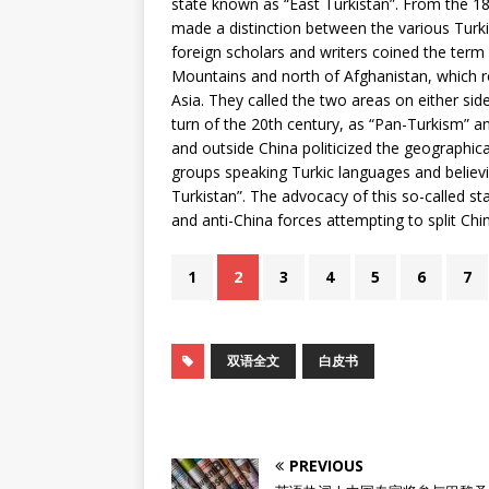
state known as “East Turkistan”. From the 18t
made a distinction between the various Turk
foreign scholars and writers coined the term 
Mountains and north of Afghanistan, which r
Asia. They called the two areas on either sid
turn of the 20th century, as “Pan-Turkism” a
and outside China politicized the geographica
groups speaking Turkic languages and believing
Turkistan”. The advocacy of this so-called st
and anti-China forces attempting to split Chi
1
2
3
4
5
6
7
双语全文
白皮书
PREVIOUS