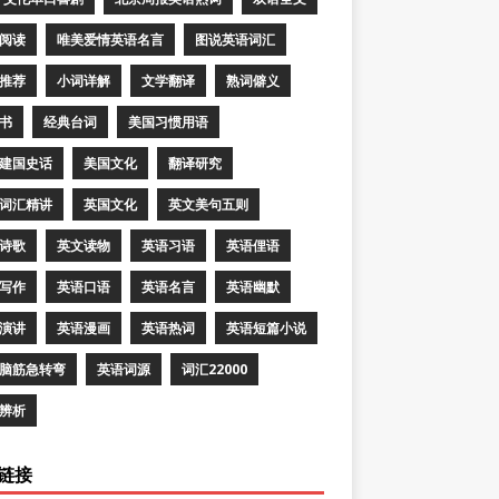
阅读
唯美爱情英语名言
图说英语词汇
推荐
小词详解
文学翻译
熟词僻义
书
经典台词
美国习惯用语
建国史话
美国文化
翻译研究
词汇精讲
英国文化
英文美句五则
诗歌
英文读物
英语习语
英语俚语
写作
英语口语
英语名言
英语幽默
演讲
英语漫画
英语热词
英语短篇小说
脑筋急转弯
英语词源
词汇22000
辨析
链接