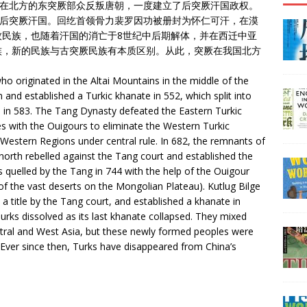
置在北方的东突厥部众反叛唐朝，一度建立了后突厥汗国政权。
了后突厥汗国。回纥首领骨力裴罗因功被册封为怀仁可汗，在漠
牧民族，也随着汗国的消亡于8世纪中后期解体，并在西迁中亚
族，新的民族与古突厥民族有本质区别。从此，突厥在我国北方
 originated in the Altai Mountains in the middle of the
 and established a Turkic khanate in 552, which split into
tai in 583. The Tang Dynasty defeated the Eastern Turkic
s with the Ouigours to eliminate the Western Turkic
 Western Regions under central rule. In 682, the remnants of
 north rebelled against the Tang court and established the
 quelled by the Tang in 744 with the help of the Ouigour
of the vast deserts on the Mongolian Plateau). Kutlug Bilge
a title by the Tang court, and established a khanate in
urks dissolved as its last khanate collapsed. They mixed
Central and West Asia, but these newly formed peoples were
. Ever since then, Turks have disappeared from China’s