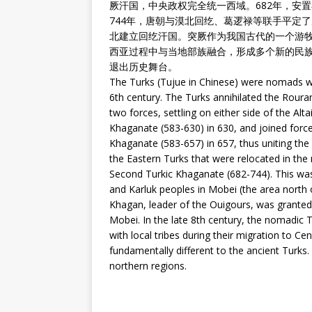
厥汗国，中央政权完全统一西域。682年，安
744年，唐朝与漠北回纥、葛逻禄等联手平定
北建立回纥汗国。突厥作为我国古代的一个游
西亚过程中与当地部族融合，形成多个新的民
退出历史舞台。
The Turks (Tujue in Chinese) were nomads who
6th century. The Turks annihilated the Rouran
two forces, settling on either side of the Al
Khaganate (583-630) in 630, and joined force
Khaganate (583-657) in 657, thus uniting the
the Eastern Turks that were relocated in the
Second Turkic Khaganate (682-744). This was
and Karluk peoples in Mobei (the area north 
Khagan, leader of the Ouigours, was granted 
Mobei. In the late 8th century, the nomadic T
with local tribes during their migration to 
fundamentally different to the ancient Turks
northern regions.