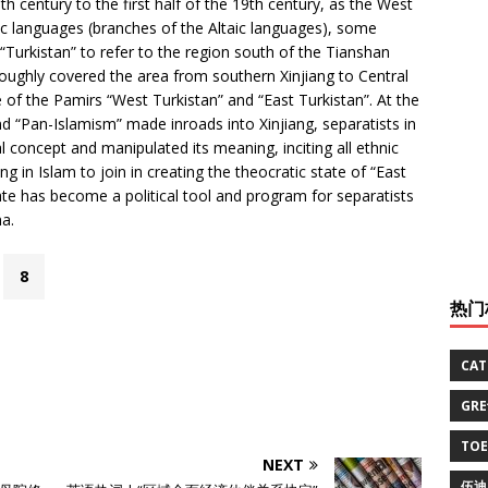
h century to the first half of the 19th century, as the West
ic languages (branches of the Altaic languages), some
“Turkistan” to refer to the region south of the Tianshan
oughly covered the area from southern Xinjiang to Central
e of the Pamirs “West Turkistan” and “East Turkistan”. At the
nd “Pan-Islamism” made inroads into Xinjiang, separatists in
l concept and manipulated its meaning, inciting all ethnic
 in Islam to join in creating the theocratic state of “East
ate has become a political tool and program for separatists
na.
8
热门
CA
GR
TO
NEXT
伍迪