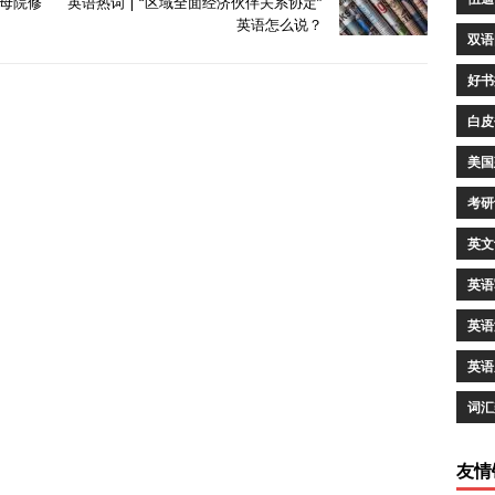
圣母院修
英语热词 | “区域全面经济伙伴关系协定”
英语怎么说？
双语
好书
白皮
美国
考研
英文
英语
英语
英语
词汇
友情