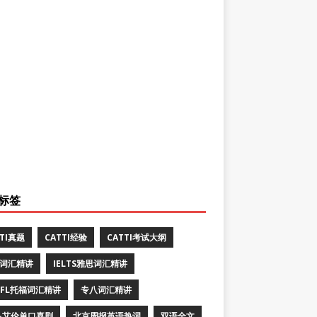
标签
TTI真题
CATTI经验
CATTI考试大纲
E词汇精讲
IELTS雅思词汇精讲
EFL托福词汇精讲
专八词汇精讲
·艾伦单口喜剧
北京周报英语热词
双语全文