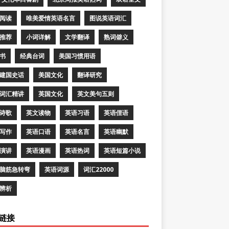
阅读
唯美爱情英语名言
图说英语词汇
推荐
小词详解
文学翻译
熟词僻义
书
经典台词
美国习惯用语
建国史话
美国文化
翻译研究
词汇精讲
英国文化
英文美句五则
诗歌
英文读物
英语习语
英语俚语
写作
英语口语
英语名言
英语幽默
演讲
英语漫画
英语热词
英语短篇小说
脑筋急转弯
英语词源
词汇22000
辨析
链接