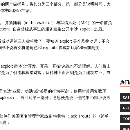
中的两个破折号，将其分为三个部分。第一部分是说明时间，大
本书出版58年后。
随着（in the wake of）与军情六处（MI6）的一名前负
piction）自身曾经从事过的服务发生公开争吵（spat）之后。
 看成动词第三人称单数了，要知道 exploit 是个及物动词，不会
部小说再次将老角色和 exploits 换成新玩家和当前剧变
到 exploit 的本义“开发、开采、开拓”来说也不难理解。人们跋山
讲是为了创造和积累财富，从精神上而言则是为了建功立业、衣
热门
申用于表达“业绩、功勋”或“英勇的行为事迹”，使用时常用复数形
g exploits）。再回到第三部分，意思便是说：他的第25部小说再
CA
。
GR
小伙伴们美国著名管理学家杰克·特劳特（Jack Trout）的《简单
TO
经典：
伍迪