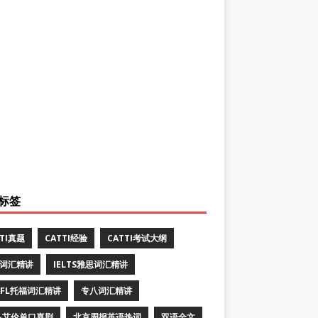
标签
TTI真题
CATTI经验
CATTI考试大纲
E词汇精讲
IELTS雅思词汇精讲
EFL托福词汇精讲
专八词汇精讲
·艾伦单口喜剧
北京周报英语热词
双语全文