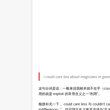
I could care less about magicians in gen
这句台词是说：一般来说我根本就不在乎（could
用的就是 exploit 的常用含义之一“利用”。
顺便补充一下， could care less 与 couldn't 
indifference）”，切忌望文生义将其误译为“不