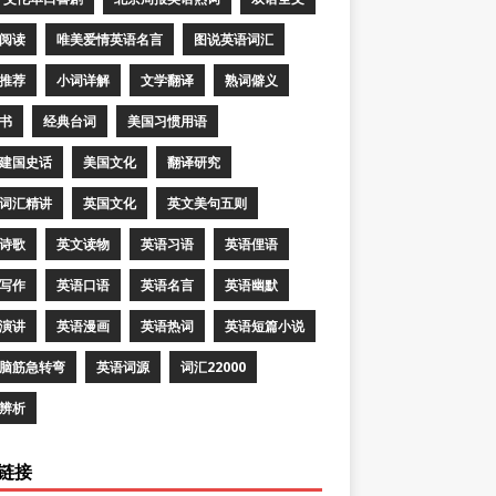
阅读
唯美爱情英语名言
图说英语词汇
推荐
小词详解
文学翻译
熟词僻义
书
经典台词
美国习惯用语
建国史话
美国文化
翻译研究
词汇精讲
英国文化
英文美句五则
诗歌
英文读物
英语习语
英语俚语
写作
英语口语
英语名言
英语幽默
演讲
英语漫画
英语热词
英语短篇小说
脑筋急转弯
英语词源
词汇22000
辨析
链接