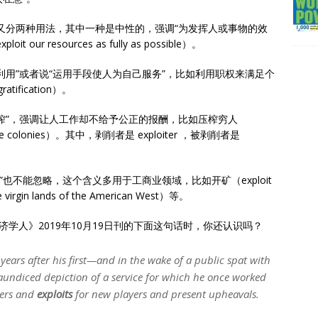
概念时，又分两种用法，其中一种是中性的，强调“为发挥人或事物的效
 resources as fully as possible）。
利用”或者说“运用手段使人为自己服务”，比如利用职权来满足个
gratification）。
榨”，强调让人工作却不给予公正的报酬，比如压榨穷人
 the colonies）。其中，剥削者是 exploiter ，被剥削者是
拓”也不能忽略，这个含义多用于工商业领域，比如开矿（exploit
in lands of the American West）等。
《经济学人》2019年10月19日刊的下面这句话时，你还认识吗？
years after his first—and in the wake of a public spat with
jaundiced depiction of a service for which he once worked
ters and
exploits
for new players and present upheavals.