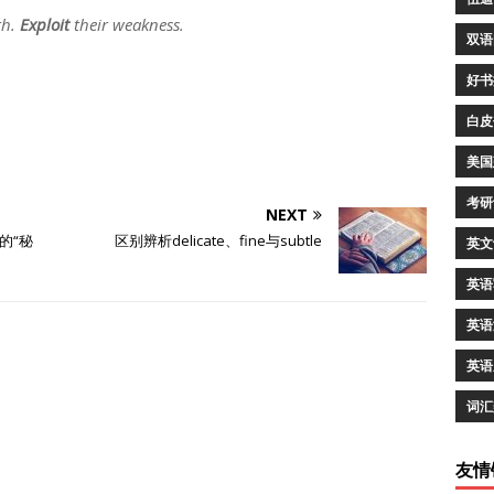
th.
Exploit
their weakness.
双语
好书
白皮
美国
考研
NEXT
的“秘
区别辨析delicate、fine与subtle
英文
英语
英语
英语
词汇
友情