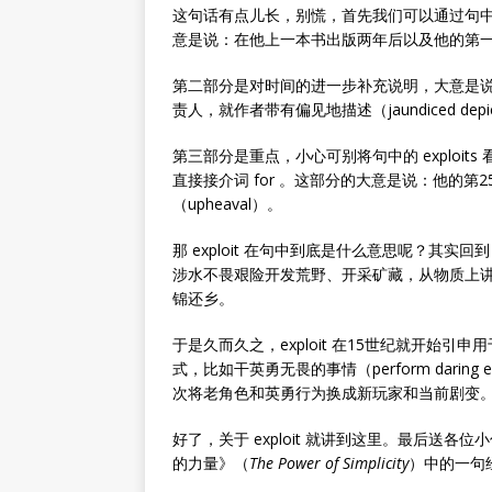
这句话有点儿长，别慌，首先我们可以通过句
意是说：在他上一本书出版两年后以及他的第一
第二部分是对时间的进一步补充说明，大意是说：并紧
责人，就作者带有偏见地描述（jaundiced de
第三部分是重点，小心可别将句中的 exploits
直接接介词 for 。这部分的大意是说：他的第25
（upheaval）。
那 exploit 在句中到底是什么意思呢？其实回
涉水不畏艰险开发荒野、开采矿藏，从物质上
锦还乡。
于是久而久之，exploit 在15世纪就开始引
式，比如干英勇无畏的事情（perform darin
次将老角色和英勇行为换成新玩家和当前剧变
好了，关于 exploit 就讲到这里。最后送各位
的力量》（
The Power of Simplicity
）中的一句