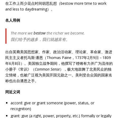
在工作上而少花点时间胡思乱想（bestow more time to work
and less to daydreaming）。
名人用例
The more we
bestow
the richer we become.
我们给予的越多，我们就越富有。
出自英裔美国思想家、作家、政治活动家、理论家、革命家、激进
民主主义者托马斯·潘恩（Thomas Paine，1737年2月9日－1809
年6月8日）。美国独立战争期间，他撰写了铿锵有力并广为流传的
小册子《常识》（
Common Sense
），极大地鼓舞了北美民众的独
立情绪，也被广泛视为美国开国元勋之一。美利坚合众国的国家名
称也出自潘恩之手。
同近义词
accord: give or grant someone (power, status, or
recognition)
grant: give (a right, power, property, etc.) formally or legally