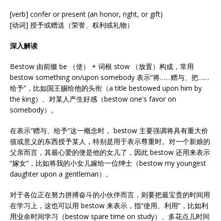
[verb] confer or present (an honor, right, or gift)
[动词] 授予或赠送（荣誉、权利或礼物）
深入解读
Bestow 由前缀 be （使） + 词根 stow （放置）构成，常用
bestow something on/upon somebody 表示“将……赠与、把……
给予”，比如国王赐给他的头衔（a title bestowed upon him by
the king）、对某人产生好感（bestow one's favor on
somebody）。
在表示“赠与、给予”这一概念时， bestow 主要强调将具有重大价
值或意义的东西授予某人，特别是用于表示尊重时。对一个新娘的
父亲而言，其最心爱的便是他的女儿了，因此 bestow 还用来表示
“嫁女”，比如将我的小女儿嫁给一位绅士（bestow my youngest
daughter upon a gentleman）。
对于各位正在努力拼搏奋斗的小伙伴而言，则要把最宝贵的时间用
在学习上，这也可以用 bestow 来表示，指“使用、利用”，比如利
用业余时间学习（bestow spare time on study）、多花点儿时间