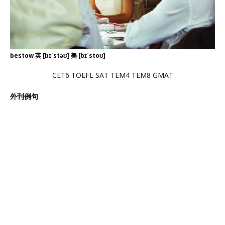
bestow 英 [bɪˈstəʊ] 美 [bɪˈstoʊ]
CET6 TOEFL SAT TEM4 TEM8 GMAT
外刊例句