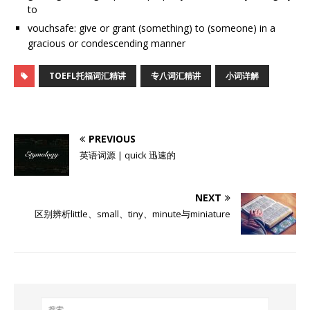
to
vouchsafe: give or grant (something) to (someone) in a
gracious or condescending manner
TOEFL托福词汇精讲
专八词汇精讲
小词详解
PREVIOUS
英语词源 | quick 迅速的
NEXT
区别辨析little、small、tiny、minute与miniature