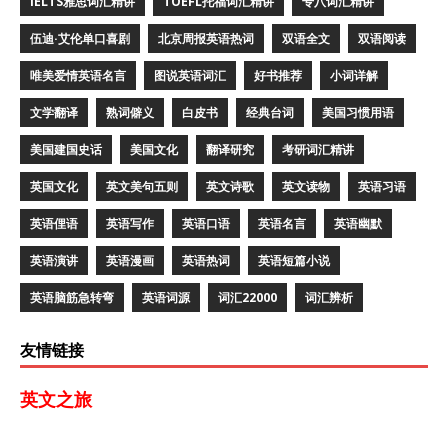
IELTS雅思词汇精讲
TOEFL托福词汇精讲
专八词汇精讲
伍迪·艾伦单口喜剧
北京周报英语热词
双语全文
双语阅读
唯美爱情英语名言
图说英语词汇
好书推荐
小词详解
文学翻译
熟词僻义
白皮书
经典台词
美国习惯用语
美国建国史话
美国文化
翻译研究
考研词汇精讲
英国文化
英文美句五则
英文诗歌
英文读物
英语习语
英语俚语
英语写作
英语口语
英语名言
英语幽默
英语演讲
英语漫画
英语热词
英语短篇小说
英语脑筋急转弯
英语词源
词汇22000
词汇辨析
友情链接
英文之旅